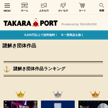
ホーム
よみもの
かいもの
カート
検索
MENU
Produced by TAKARUSH!
8,000円以上で送料無料！ ※一部商品を除く
謎解き団体作品
謎解き団体作品ランキング
1
2
3