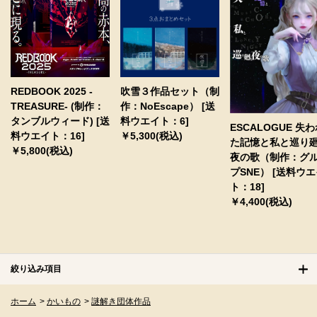
REDBOOK 2025 -
吹雪３作品セット（制
TREASURE- (制作：
作：NoEscape） [送
タンブルウィード) [送
料ウエイト：6]
ESCALOGUE 失
料ウエイト：16]
￥5,300(税込)
た記憶と私と巡り
￥5,800(税込)
夜の歌（制作：グ
プSNE） [送料ウ
ト：18]
￥4,400(税込)
絞り込み項目
ホーム
>
かいもの
>
謎解き団体作品