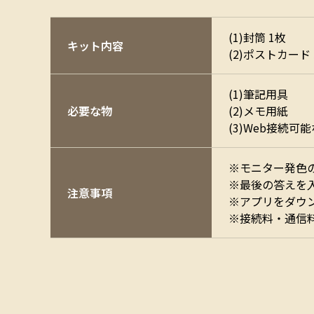
(1)封筒 1枚
キット内容
(2)ポストカード 
(1)筆記用具
必要な物
(2)メモ用紙
(3)Web接続
※モニター発色
※最後の答えを
注意事項
※アプリをダウ
※接続料・通信