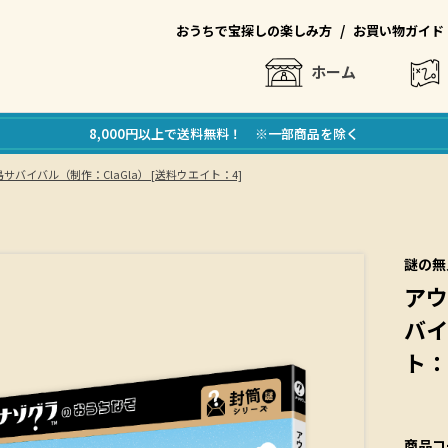
/
おうちで宝探しの楽しみ方
お買い物ガイド
ホーム
8,000円以上で送料無料！ ※一部商品を除く
バイバル（制作：ClaGla） [送料ウエイト：4]
謎の無
アウ
バイ
ト：
商品コ