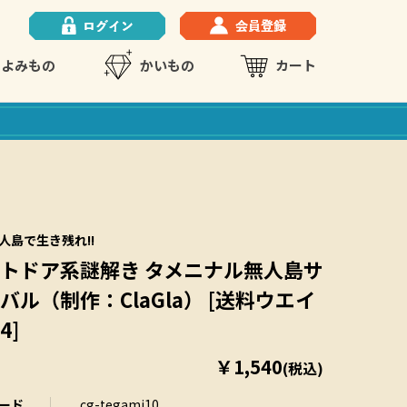
よみもの
かいもの
カート
人島で生き残れ!!
トドア系謎解き タメニナル無人島サ
バル（制作：ClaGla） [送料ウエイ
4]
￥1,540
(税込)
ード
cg-tegami10