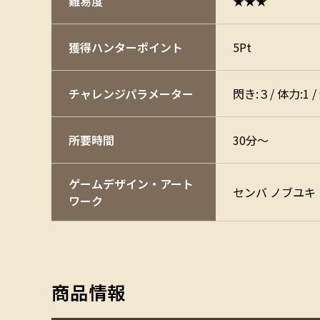
難易度
★★★
獲得ハンターポイント
5Pt
チャレンジ
パラメーター
閃き:３/ 体力:1 /
所要時間
30分～
ゲームデザイン・アート
センバ ノブユキ〈C
ワーク
商品情報