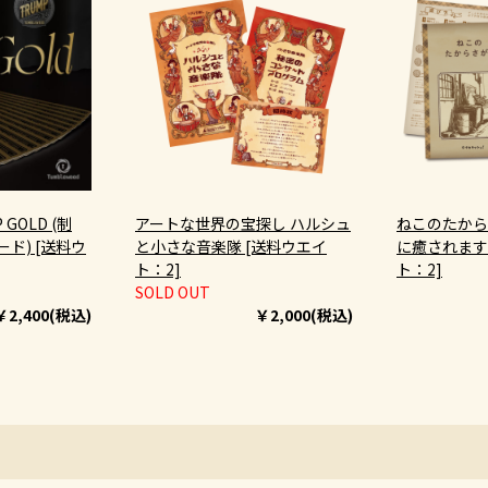
 GOLD (制
アートな世界の宝探し ハルシュ
ねこのたから
ド) [送料ウ
と小さな音楽隊 [送料ウエイ
に癒されます
ト：2]
ト：2]
SOLD OUT
￥2,400(税込)
￥2,000(税込)