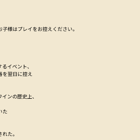
お子様はプレイをお控えください。
するイベント、
番を翌日に控え
ワインの歴史上、
――
された。