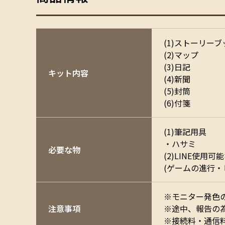
(1)ストーリーブ
(2)マップ
(3)日記
キット内容
(4)新聞
(5)封筒
(6)付箋
(1)筆記用具
・ハサミ
必要な物
(2)LINE使用可
(ゲームの進行・
※モニター発色
注意事項
※途中、報告の
※接続料・通信