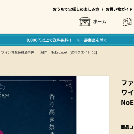
/
おうちで宝探しの楽しみ方
お買い物ガイド
ホーム
8,000円以上で送料無料！ ※一部商品を除く
イン博覧会殺酒事件ー（制作：NoEscape） [送料ウエイト：2]
ファ
ワイ
No
商品コ