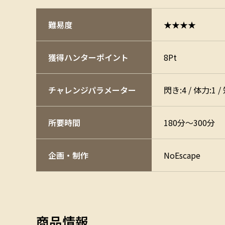
難易度
★★★★
獲得ハンターポイント
8Pt
チャレンジ
パラメーター
閃き:4 / 体力:1 
所要時間
180分～300分
企画・制作
NoEscape
商品情報