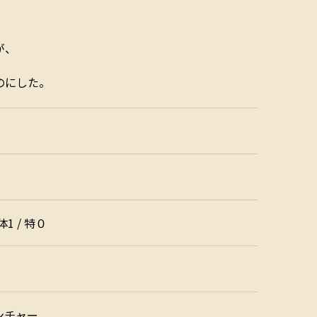
が、
のにした。
 体1 / 特０
ンチャー