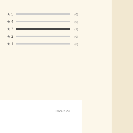
★
5
(0)
★
4
(0)
★
3
(1)
★
2
(0)
★
1
(0)
2024.6.23