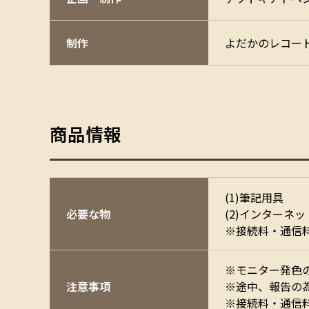
制作
よだかのレコー
商品情報
(1)筆記用具
必要な物
(2)インターネ
※接続料・通信
※モニター発色
注意事項
※途中、報告の
※接続料・通信