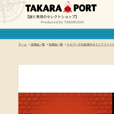
【謎と発見のセレクトショップ】
Produced by TAKARUSH!
ホーム
>
全商品一覧
>
全商品一覧
>
ドルアーガの謎 謎付きクリアファイル