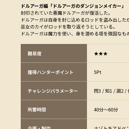
ドルアーガ編「ドルアーガのダンジョンメイカー」
封印されていた悪魔ドルアーガが復活した。
ドルアーガは自身を封じ込めるロッドを盗み出した
巫女のカイがロッドを取り返そうとしている。
ドルアーガは魔力を使い、身を潜める塔を強固なも
難易度
★★★
獲得ハンターポイント
5Pt
チャレンジ
パラメーター
閃3 / 知1 / 調2 /
所要時間
40分～60分
企画・制作
ナゾトキアドベ