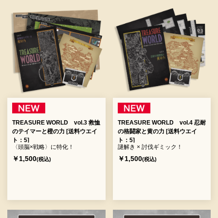
TREASURE WORLD vol.3 救恤
TREASURE WORLD vol.4 忍耐
のテイマーと橙の力 [送料ウエイ
の格闘家と黄の力 [送料ウエイ
ト：5]
ト：5]
〈頭脳×戦略〉に特化！
謎解き × 討伐ギミック！
￥1,500
￥1,500
(税込)
(税込)