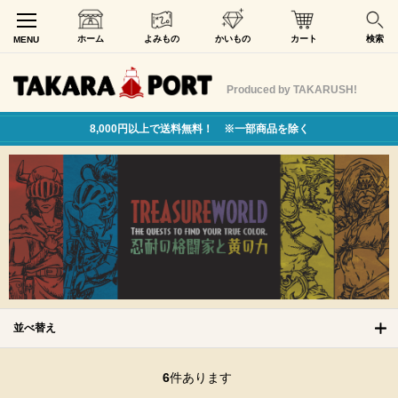
ホーム
よみもの
かいもの
カート
検索
MENU
Produced by TAKARUSH!
8,000円以上で送料無料！ ※一部商品を除く
並べ替え
6
件あります