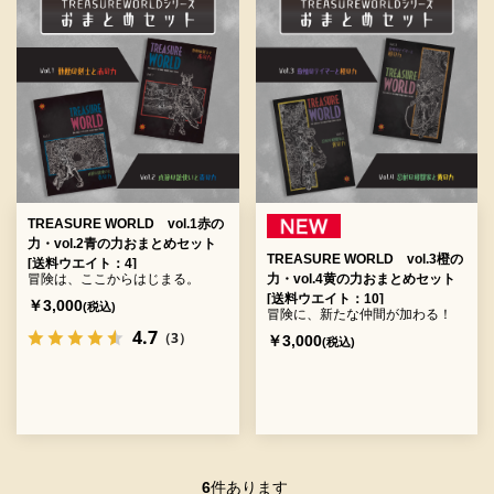
TREASURE WORLD vol.1赤の
力・vol.2青の力おまとめセット
TREASURE WORLD vol.3橙の
[送料ウエイト：4]
冒険は、ここからはじまる。
力・vol.4黄の力おまとめセット
[送料ウエイト：10]
￥3,000
(税込)
冒険に、新たな仲間が加わる！
4.7
（3）
￥3,000
(税込)
6
件あります