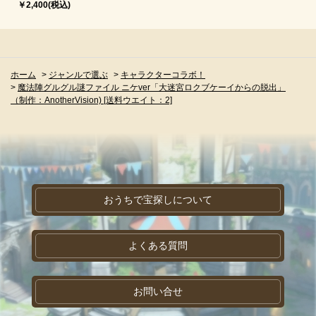
￥2,400(税込)
ホーム
>
ジャンルで選ぶ
>
キャラクターコラボ！
>
魔法陣グルグル謎ファイル ニケver「大迷宮ロクブケーイからの脱出」
（制作：AnotherVision) [送料ウエイト：2]
おうちで宝探しについて
よくある質問
お問い合せ