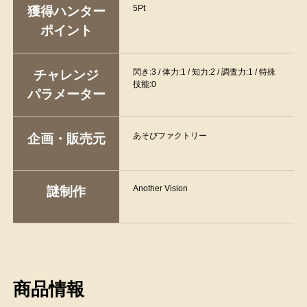
5Pt
獲得ハンター
ポイント
閃き:3 / 体力:1 / 知力:2 / 調査力:1 / 特殊
チャレンジ
技能:0
パラメーター
あそびファクトリー
企画・販売元
Another Vision
謎制作
商品情報