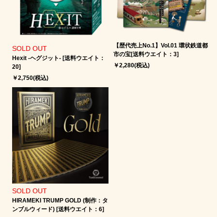
【歴代売上No.1】Vol.01 環状鉄道都
SOLD OUT
市の宝[送料ウエイト：3]
Hexit -ヘグジット‐ [送料ウエイト：
￥2,280(税込)
20]
￥2,750(税込)
SOLD OUT
HIRAMEKI TRUMP GOLD (制作：タ
ンブルウィード) [送料ウエイト：6]