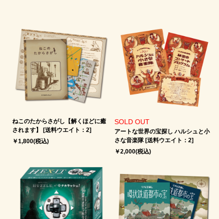
ねこのたからさがし【解くほどに癒
SOLD OUT
されます】 [送料ウエイト：2]
アートな世界の宝探し ハルシュと小
さな音楽隊 [送料ウエイト：2]
￥1,800(税込)
￥2,000(税込)