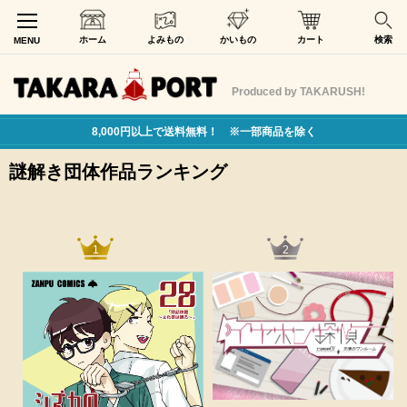
ホーム
よみもの
かいもの
カート
検索
MENU
Produced by TAKARUSH!
8,000円以上で送料無料！ ※一部商品を除く
謎解き団体作品ランキング
1
2