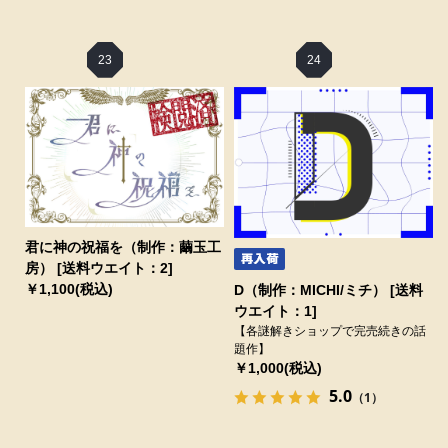
23
24
君に神の祝福を（制作：繭玉工
房） [送料ウエイト：2]
￥1,100(税込)
D（制作：MICHI/ミチ） [送料
ウエイト：1]
【各謎解きショップで完売続きの話
題作】
￥1,000(税込)
5.0
（1）