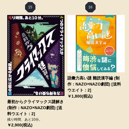
15
16
語彙力高い謎 難読漢字編 (制
作：NAZO×NAZO劇団) [送料
ウエイト：2]
￥1,800(税込)
最初からクライマックス謎解き
(制作：NAZO×NAZO劇団) [送
料ウエイト：2]
残り時間、あと10分。
￥2,900(税込)