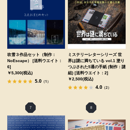
吹雪３作品セット（制作：
ミステリーレターシリーズ 世
NoEscape） [送料ウエイト：
界は謎に満ちている vol.1 塗り
6]
つぶされた5通の手紙 (制作：謎
￥5,300(税込)
組) [送料ウエイト：2]
￥2,500(税込)
5.0
（1）
4.0
（2）
7
8