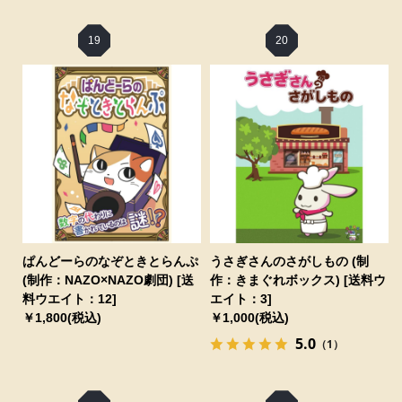
19
20
ぱんどーらのなぞときとらんぷ
うさぎさんのさがしもの (制
(制作：NAZO×NAZO劇団) [送
作：きまぐれボックス) [送料ウ
料ウエイト：12]
エイト：3]
￥1,800(税込)
￥1,000(税込)
5.0
（1）