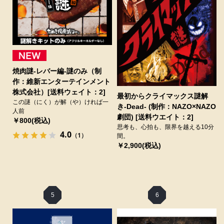
焼肉謎-レバー編-謎のみ（制
作：維新エンターテインメント
株式会社）[送料ウェイト：2]
最初からクライマックス謎解
この謎（にく）が解（や）ければ一
き-Dead- (制作：NAZO×NAZO
人前
劇団) [送料ウエイト：2]
￥800(税込)
思考も、心拍も、限界を越える10分
4.0
（1）
間。
￥2,900(税込)
5
6