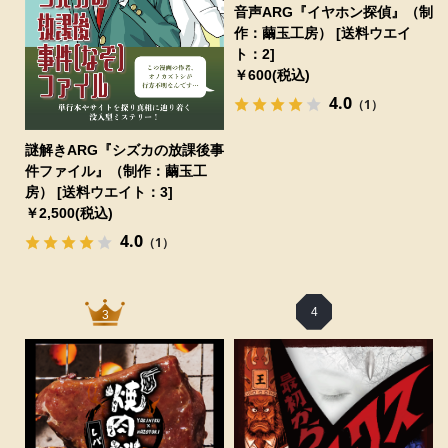
音声ARG『イヤホン探偵』（制
作：繭玉工房） [送料ウエイ
ト：2]
￥600(税込)
4.0
（1）
謎解きARG『シズカの放課後事
件ファイル』（制作：繭玉工
房） [送料ウエイト：3]
￥2,500(税込)
4.0
（1）
4
3