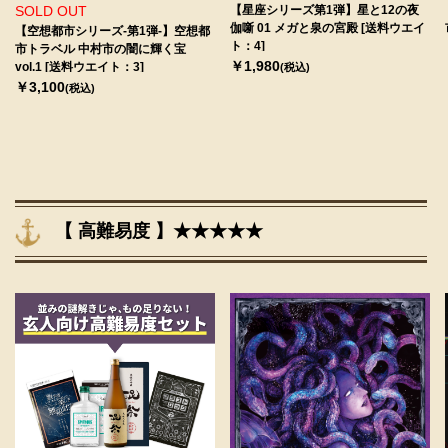
SOLD OUT
【星座シリーズ第1弾】星と12の夜
伽噺 01 メガと泉の宮殿 [送料ウエイ
【空想都市シリーズ-第1弾-】空想都
ト：4]
市トラベル 中村市の闇に輝く宝
￥1,980
vol.1 [送料ウエイト：3]
(税込)
￥3,100
(税込)
【 高難易度 】★★★★★