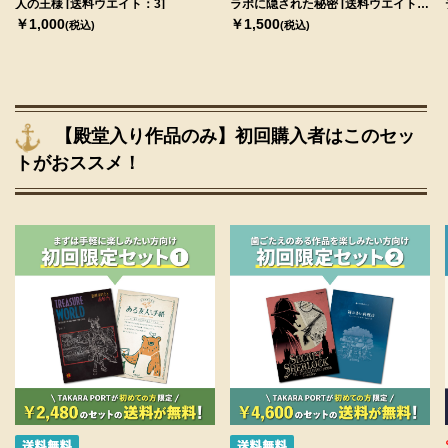
人の王様 [送料ウエイト：3]
ラポに隠された秘密 [送料ウエイト：
3]
￥1,000
￥1,500
(税込)
(税込)
【殿堂入り作品のみ】初回購入者はこのセッ
トがおススメ！