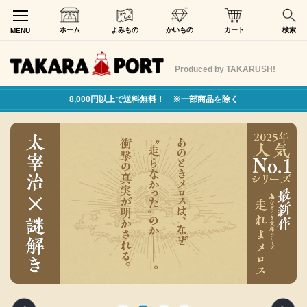
ホーム
よみもの
かいもの
カート
検索
MENU
Produced by TAKARUSH!
8,000円以上で送料無料！ ※一部商品を除く