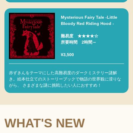
Mysterious Fairy Tale -Little
Bloody Red Riding Hood -
難易度 ★★★★☆
所要時間 2時間～
¥3,500
赤ずきんをテーマにした高難易度のダークミステリー謎解
き。絵本仕立てのストーリーブックで物語の世界観に浸りな
がら、 さまざまな謎に挑戦したい人におすすめ！
WHAT'S NEW