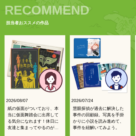
RECOMMEND
担当者おススメの作品
2026/08/07
2026/07/24
紙の仮面がついており、本
慧眼探偵が過去に解決した
当に仮面舞踏会に出席して
事件の回顧録。写真を手掛
る気分になれます！休日に
かりに小説を読み進めて、
友達と集まってやるのが楽
事件を紐解いてみよう。
しい！