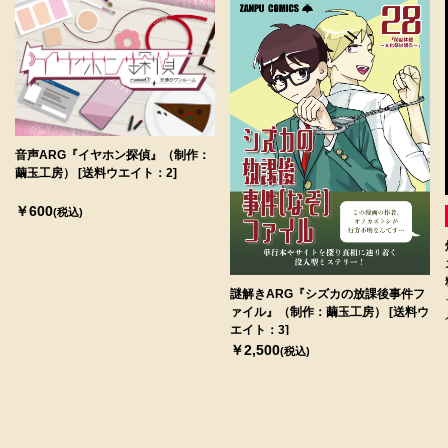
音声ARG『イヤホン探偵』（制作：
繭玉工房） [送料ウエイト：2]
￥600
(税込)
謎解きARG『シズカの放課後事件フ
ァイル』（制作：繭玉工房） [送料ウ
エイト：3]
￥2,500
(税込)