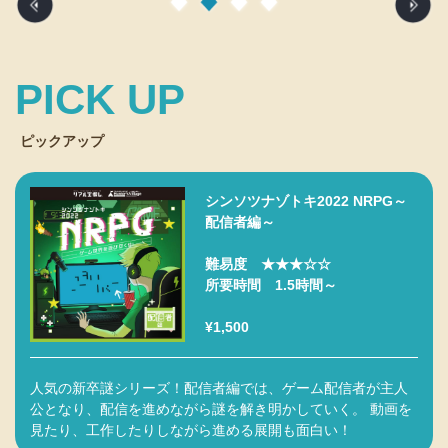
PICK UP
ピックアップ
シンソツナゾトキ2022 NRPG～
配信者編～
難易度 ★★★☆☆
所要時間 1.5時間～
¥1,500
人気の新卒謎シリーズ！配信者編では、ゲーム配信者が主人
公となり、配信を進めながら謎を解き明かしていく。 動画を
見たり、工作したりしながら進める展開も面白い！