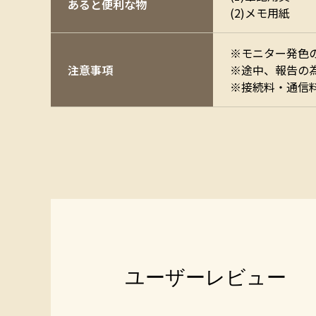
あると便利な物
(2)メモ用紙
※モニター発色
注意事項
※途中、報告の
※接続料・通信
ユーザーレビュー