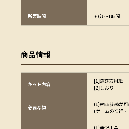
所要時間
30分～1時間
商品情報
[1]遊び方用紙
キット内容
[2]しおり
(1)WEB接続が
必要な物
(ゲームの進行・
(1)筆記用具