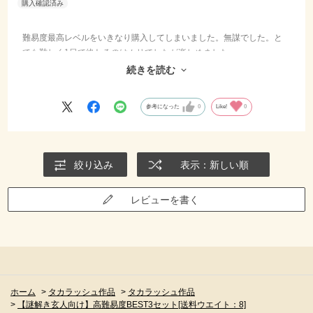
難易度最高レベルをいきなり購入してしまいました。無謀でした。と
ても難しく1日で終わるのはムリでしたが楽しめました。
ただ、ちょっと謎の中には納得のいかないものがったのが残念です。
続きを読む
今後の作品にきたいします。
参考になった
0
Like!
0
絞り込み
表示：新しい順
レビューを書く
ホーム
>
タカラッシュ作品
>
タカラッシュ作品
>
【謎解き玄人向け】高難易度BEST3セット[送料ウエイト：8]