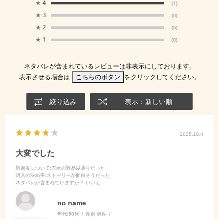
★
4
(1)
★
3
(0)
★
2
(0)
★
1
(0)
ネタバレが含まれているレビューは非表示にしております。
表示させる場合は
こちらのボタン
をクリックしてください。
絞り込み
表示：新しい順
2025.10.4
大変でした
難易度について
:表示の難易度通りだった
購入の決め手
:ストーリーが面白そうだった
ネタバレが含まれていますか？
:いいえ
no name
年代:
50代
性別:
男性