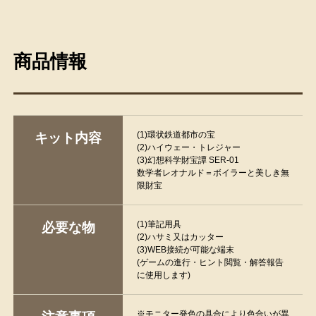
商品情報
(1)環状鉄道都市の宝
キット内容
(2)ハイウェー・トレジャー
(3)幻想科学財宝譚 SER-01
数学者レオナルド＝ボイラーと美しき無
限財宝
(1)筆記用具
必要な物
(2)ハサミ又はカッター
(3)WEB接続が可能な端末
(ゲームの進行・ヒント閲覧・解答報告
に使用します)
※モニター発色の具合により色合いが異