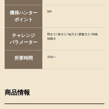
5Pt
獲得ハンター
ポイント
閃き:2 / 体力:1 / 知力:2 / 調査力:1 / 特殊
チャレンジ
技能:0
パラメーター
10分～
所要時間
商品情報