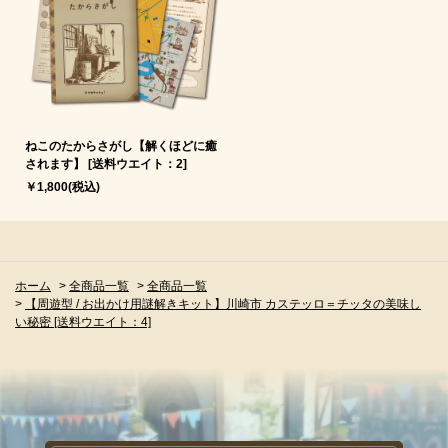
ねこのたからさがし【解くほどに癒
されます】 [送料ウエイト：2]
￥1,800(税込)
ホーム
>
全商品一覧
>
全商品一覧
>
【周遊型 / お出かけ用謎解きキット】川崎市 カステッロ＝チッタの美味し
い秘密 [送料ウエイト：4]