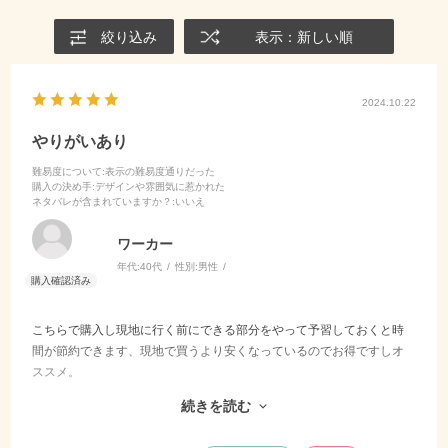
絞り込み
表示：新しい順
2024.10.22
やりがいあり
難易度について
:表示の難易度通りだった
購入の決め手
:デザインや雰囲気に惹かれた
ネタバレが含まれていますか？
:いいえ
ワーカー
年代:
40代
性別:
男性
こちらで購入し現地に行く前にできる部分をやって予習しておくと時
間が節約できます、現地で買うより安くなっているのでお得ですしオ
ススメ。
施設の敷地内で歩く距離はそう多くはないです。
続きを読む
その日のうちにクリアしたければ予習した上で午前中から始めましょ
う。