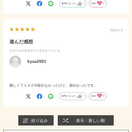
夕方には体力気力も落ち、集中力も散漫になってきます、そんな時に
参考になった
1
Like!
0
満を持してぶち込まれる最終章の面倒な謎！
完全クリアをするには現地で手に入れておかないといけないものがあ
ります、それなしで帰ってしまうとまた他の日に現地に来ないといけ
ませんが、手に入れていれば帰ってからゆっくり解いてクリアする事
2024.7.3
もできます。
大抵の人は他の探し物をしてる時にこれも見つけていると思うのでそ
遊んだ感想
う心配はないです。
ネタバレが含まれていますか？
:いいえ
レストランやカフェもたくさんあるので細かい作業が必要な時は積極
的に使いましょう、ベンチもたくさんありますがテーブルないとしん
kyaa2001
どい時あります。
ストーリーも良いしクリアした時の満足感は大きかったオススメの周
遊謎です。
難しくて１００%取れなかったけど、面白かったです。
参考になった
0
Like!
0
絞り込み
表示：新しい順