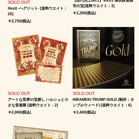
【歴代売上No.1】Vol.01 環状鉄道都
SOLD OUT
市の宝[送料ウエイト：3]
Hexit -ヘグジット‐ [送料ウエイト：
￥2,280(税込)
20]
￥2,750(税込)
SOLD OUT
SOLD OUT
アートな世界の宝探し ハルシュと小
HIRAMEKI TRUMP GOLD (制作：タ
さな音楽隊 [送料ウエイト：2]
ンブルウィード) [送料ウエイト：6]
￥2,000(税込)
￥2,400(税込)