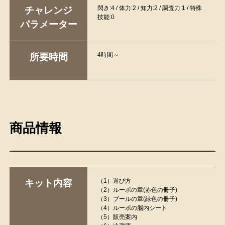
閃き:4 / 体力:2 / 知力:2 / 調査力:1 / 特殊
チャレンジ
技能:0
パラメーター
4時間～
所要時間
商品情報
（1）遊び方
キット内容
（2）ルーポの章(赤色の冊子)
（3）ブールの章(緑色の冊子)
（4）ルーポの脳内シート
（5）販売案内