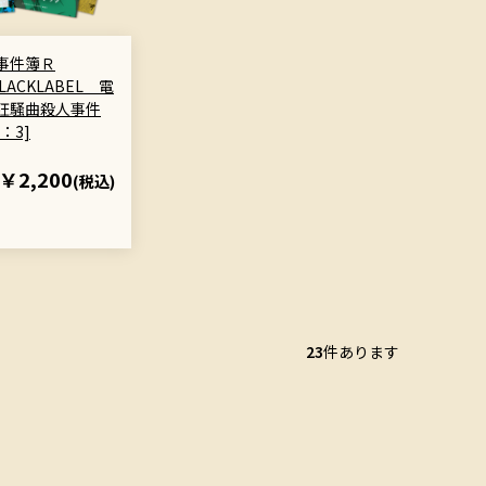
事件簿Ｒ
BLACKLABEL 電
狂騒曲殺人事件
：3]
￥2,200
(税込)
23
件あります