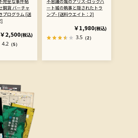
不完全な事件帖
不思議の城のアリス-ロックハ
セ銅貨 バーチャ
ート城の執事と隠されたトラ
プログラム [送
ンプ- [送料ウエイト：2]
]
￥1,980
(税込)
￥2,500
(税込)
3.5
（2）
4.2
（5）