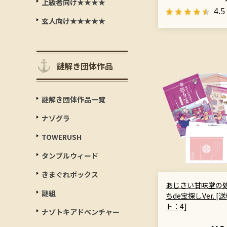
上級者向け★★★★
4.5
玄人向け★★★★★
謎解き団体作品
謎解き団体作品一覧
ナゾグラ
TOWERUSH
タンブルウィード
きまぐれボックス
あじさい甘味堂の処
謎組
ちde宝探しVer. 
ト：4]
ナゾトキアドベンチャー