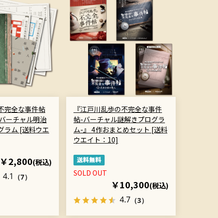
不完全な事件帖
『江戸川乱歩の不完全な事件
 バーチャル明治
帖-バーチャル謎解きプログラ
ラム [送料ウエ
ム-』 4作おまとめセット [送料
ウエイト：10]
￥2,800
(税込)
SOLD OUT
4.1
（7）
￥10,300
(税込)
4.7
（3）