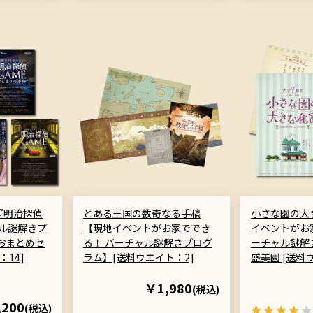
『明治探偵
とある王国の数奇なる手稿
小さな園の大
ル謎解きプ
【現地イベントがお家ででき
イベントがお
作おまとめセ
る！ バーチャル謎解きプログ
ーチャル謎解
：14]
ラム】[送料ウエイト：2]
盛美園 [送料
￥1,980
(税込)
,200
(税込)