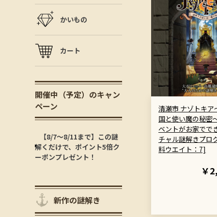
かいもの
カート
開催中（予定）のキャン
ペーン
清瀬市 ナゾトキア
国と使い魔の秘密
ベントがお家ででき
【8/7～8/11まで】この謎
チャル謎解きプログ
解くだけで、ポイント5倍ク
料ウエイト：7]
ーポンプレゼント！
￥2
新作の謎解き