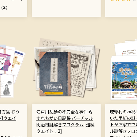
（2）
方箋 おう
江戸川乱歩の不完全な事件帖
琉球村の神秘
[送料ウエイ
すれちがい日記帳 バーチャル
いた手紙の謎
明治村謎解きプログラム [送料
トがお家でで
ウエイト：2]
ル謎解きプロ