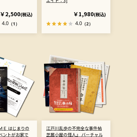
エイト：3]
￥2,500
￥1,980
(税込)
(税込)
4.0
4.0
（1）
（2）
ＭＥ はじまりの
江戸川乱歩の不完全な事件帖
ベントがお家で
芝居小屋の怪人』 バーチャル