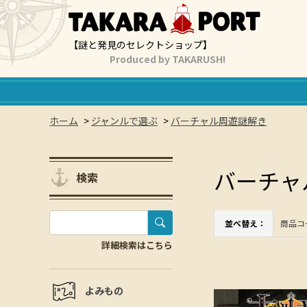
【謎と発見のセレクトショップ】
Produced by TAKARUSH!
ホーム
>
ジャンルで選ぶ
>
バーチャル周遊謎解き
バーチャ
検索
並べ替え：
商品コ
詳細検索はこちら
よみもの