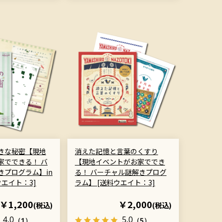
きな秘密【現地
消えた記憶と言葉のくすり
家でできる！ バ
【現地イベントがお家ででき
きプログラム】in
る！ バーチャル謎解きプログ
ウエイト：3]
ラム】 [送料ウエイト：3]
￥1,200
￥2,000
(税込)
(税込)
4.0
5.0
（1）
（5）