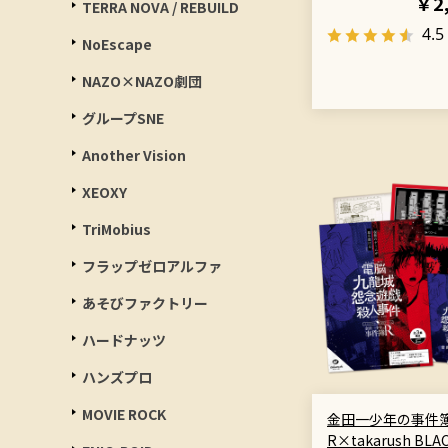
￥2
TERRA NOVA / REBUILD
4.5
NoEscape
NAZO×NAZO劇団
グループSNE
Another Vision
XEOXY
TriMobius
フラップゼロアルファ
あそびファクトリー
ハードナッツ
ハンズプロ
MOVIE ROCK
金田一少年の事件
R×takarush BLA