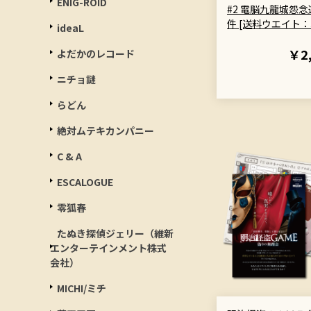
ENIG-ROID
#2 電脳九龍城怨
件 [送料ウエイト：
ideaL
￥2
よだかのレコード
ニチョ謎
らどん
絶対ムテキカンパニー
C & A
ESCALOGUE
零狐春
たぬき探偵ジェリー（維新
エンターテインメント株式
会社）
MICHI/ミチ