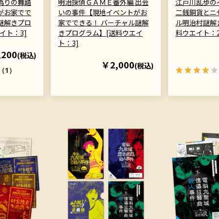
偽りの舞踏
明治探偵ＧＡＭＥ番外編 出会
江戸川乱歩の
がお家でで
いの事件【現地イベントがお
二銭銅貨とニ
謎解きプロ
家でできる！ バーチャル謎解
ル明治村謎解き
イト：3]
きプログラム】[送料ウエイ
料ウエイト：2
ト：3]
,200
(税込)
￥2,000
(税込)
（1）