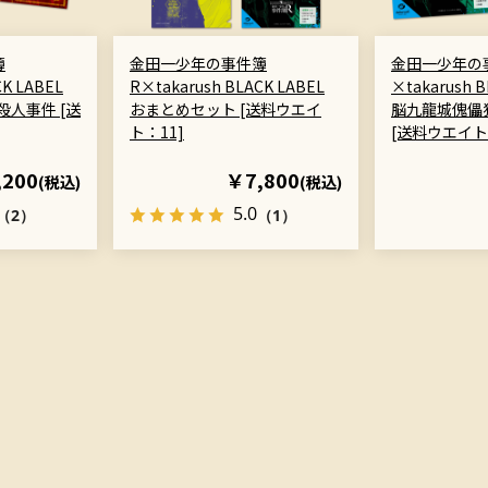
簿
金田一少年の事件簿
金田一少年の
CK LABEL
R×takarush BLACK LABEL
×takarush 
殺人事件 [送
おまとめセット [送料ウエイ
脳九龍城傀儡
ト：11]
[送料ウエイト
,200
￥7,800
(税込)
(税込)
5.0
（2）
（1）