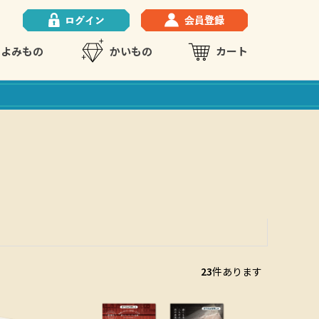
よみもの
かいもの
カート
23
件あります