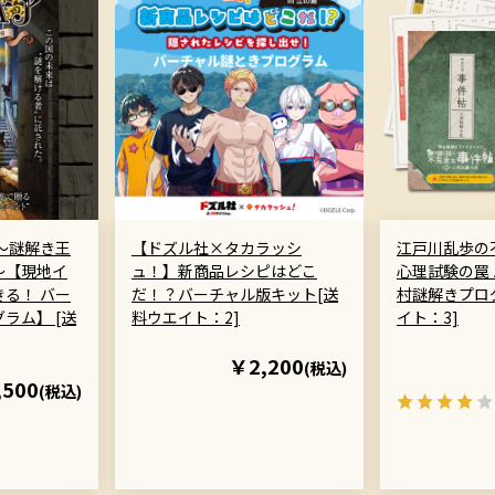
～謎解き王
【ドズル社×タカラッシ
江戸川乱歩の
～【現地イ
ュ！】新商品レシピはどこ
心理試験の罠
る！ バー
だ！？バーチャル版キット[送
村謎解きプログ
ラム】 [送
料ウエイト：2]
イト：3]
￥2,200
(税込)
,500
(税込)