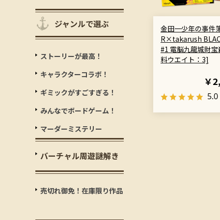
ジャンルで選ぶ
金田一少年の事件
R×takarush BLA
#1 電脳九龍城財宝
ストーリーが最高！
料ウエイト：3]
キャラクターコラボ！
￥2
ギミックがすごすぎる！
5.0
みんなでボードゲーム！
マーダーミステリー
バーチャル周遊謎解き
売切れ御免！在庫限り作品