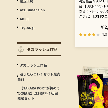
繭玉工房
明治怪盗ＧＡＭＥ 
会 【現地イベント
4CE Dimension
きる！ バーチャル
グラム】 [送料ウエ
ADICE
￥2
Try-aNgL
4.0
タカラッシュ作品
タカラッシュ作品
迷ったらコレ！セット販売
商品
【TAKARA PORTが初めて
の方限定】送料無料！初回
限定セット