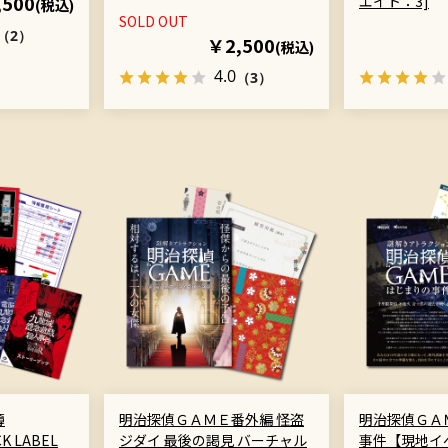
,500
エイト：3]
(税込)
SOLD OUT
（2）
￥2,500
(税込)
4.0
（3）
簿
明治探偵ＧＡＭＥ番外編 怪盗
明治探偵ＧＡ
CK LABEL
ジダイ 最後の謁見 バーチャル
事件【現地イ