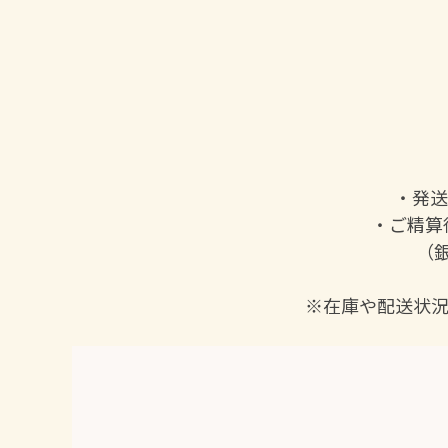
・発送
・ご精算
（銀
※在庫や配送状