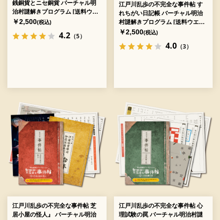
銭銅貨とニセ銅貨 バーチャル明
江戸川乱歩の不完全な事件帖 す
治村謎解きプログラム [送料ウエ
れちがい日記帳 バーチャル明治
イト：2]
￥2,500
村謎解きプログラム [送料ウエイ
(税込)
ト：2]
￥2,500
(税込)
4.2
（5）
4.0
（3）
江戸川乱歩の不完全な事件帖 芝
江戸川乱歩の不完全な事件帖 心
居小屋の怪人』 バーチャル明治
理試験の罠 バーチャル明治村謎