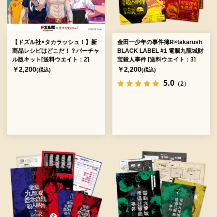
【ドズル社×タカラッシュ！】新
金田一少年の事件簿R×takarush
商品レシピはどこだ！？バーチャ
BLACK LABEL #1 電脳九龍城財
ル版キット[送料ウエイト：2]
宝殺人事件 [送料ウエイト：3]
￥2,200
￥2,200
(税込)
(税込)
5.0
（2）