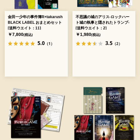
金田一少年の事件簿R×takarush
不思議の城のアリス-ロックハー
BLACK LABEL おまとめセット
ト城の執事と隠されたトランプ-
[送料ウエイト：11]
[送料ウエイト：2]
￥7,800
￥1,980
(税込)
(税込)
5.0
3.5
（1）
（2）