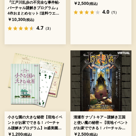
『江戸川乱歩の不完全な事件帖-
ログラム】[送料ウエイト：3]
￥2,500
(税込)
バーチャル謎解きプログラム-』
4.0
（1）
4作おまとめセット [送料ウエイ
ト：10]
￥10,300
(税込)
4.7
（3）
小さな園の大きな秘密【現地イベ
清瀬市 ナゾトキア～謎解き王国
ントがお家でできる！ バーチャ
と使い魔の秘密～【現地イベント
ル謎解きプログラム】in盛美園
がお家でできる！ バーチャル謎
[送料ウエイト：3]
解きプログラム】 [送料ウエイ
￥1,200
￥2,500
(税込)
(税込)