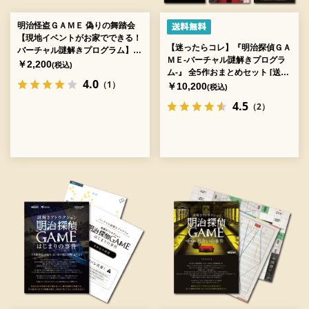
明治怪盗ＧＡＭＥ 偽りの舞踏会
【現地イベントがお家でできる！
【迷ったらコレ】『明治探偵ＧＡ
バーチャル謎解きプログラム】
ＭＥ-バーチャル謎解きプログラ
[送料ウエイト：3]
￥2,200
(税込)
ム-』 全5作おまとめセット [送料
4.0
（1）
ウエイト：14]
￥10,200
(税込)
4.5
（2）