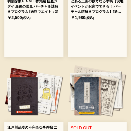
明治探偵ＧＡＭＥ番外編 怪盗ジ
とある王国の数奇なる手稿【現地
ダイ 最後の謁見 バーチャル謎解
イベントがお家でできる！ バー
きプログラム [送料ウエイト：3]
チャル謎解きプログラム】[送料
ウエイト：2]
￥2,500
￥1,980
(税込)
(税込)
江戸川乱歩の不完全な事件帖 二
SOLD OUT