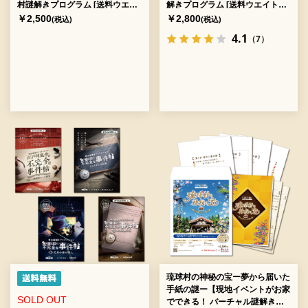
村謎解きプログラム [送料ウエイ
解きプログラム [送料ウエイト：
ト：2]
3]
￥2,500
￥2,800
(税込)
(税込)
4.1
（7）
琉球村の神秘の宝ー夢から届いた
手紙の謎ー【現地イベントがお家
SOLD OUT
でできる！ バーチャル謎解きプ