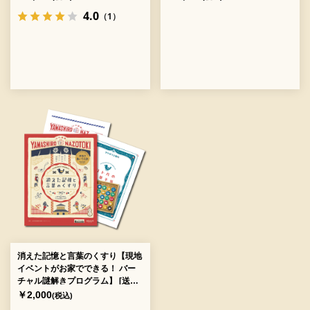
ト：7]
4.0
（1）
消えた記憶と言葉のくすり【現地
イベントがお家でできる！ バー
チャル謎解きプログラム】 [送料
ウエイト：3]
￥2,000
(税込)