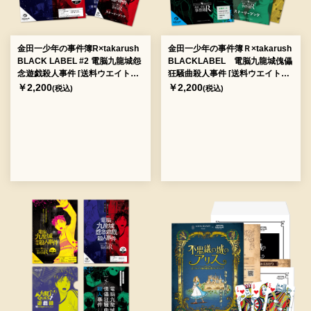
金田一少年の事件簿R×takarush
金田一少年の事件簿Ｒ×takarush
BLACK LABEL #2 電脳九龍城怨
BLACKLABEL 電脳九龍城傀儡
念遊戯殺人事件 [送料ウエイト：
狂騒曲殺人事件 [送料ウエイト：
3]
3]
￥2,200
￥2,200
(税込)
(税込)