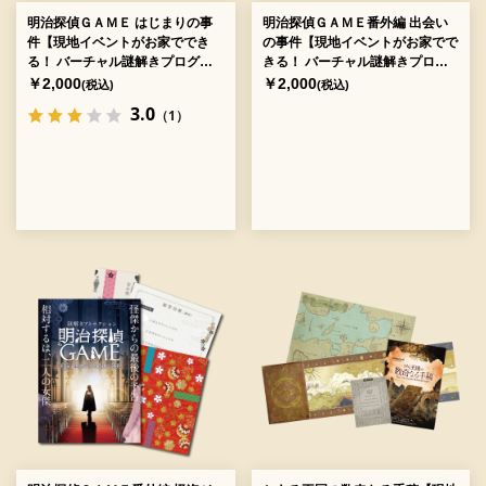
明治探偵ＧＡＭＥ はじまりの事
明治探偵ＧＡＭＥ番外編 出会い
件【現地イベントがお家ででき
の事件【現地イベントがお家でで
る！ バーチャル謎解きプログラ
きる！ バーチャル謎解きプログ
ム】[送料ウエイト：3]
ラム】[送料ウエイト：3]
￥2,000
￥2,000
(税込)
(税込)
3.0
（1）