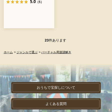
5.0
（5）
23
件あります
ホーム
>
ジャンルで選ぶ
>
バーチャル周遊謎解き
おうちで宝探しについて
よくある質問