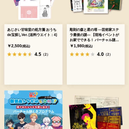
あじさい甘味堂の処方箋 おうち
彫刻の森と星の塔 ―芸術家ステ
de宝探しVer. [送料ウエイト：4]
ラ最後の謎― 【現地イベントが
お家でできる！ バーチャル謎解
きプログラム】 [送料ウエイト：
￥2,500
￥1,980
(税込)
(税込)
3]
4.5
4.0
（2）
（2）