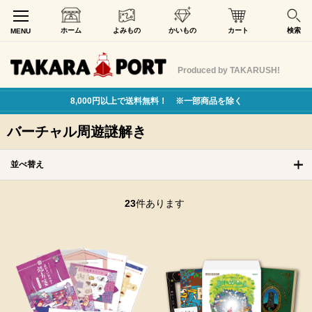
ホーム
よみもの
かいもの
カート
検索
MENU
Produced by TAKARUSH!
8,000円以上で送料無料！ ※一部商品を除く
バーチャル周遊謎解き
並べ替え
23
件あります