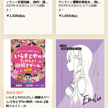
ィラン＞対策訓練」 (制作：謎解
ヴィラン＞襲撃対策指令」 (制
2024年大注目のヒロアカ謎解
2024年大注目のヒロアカ謎解
敵＜ヴィラン＞連合) [送料ウエイ
作：謎解敵＜ヴィラン＞連合) [送
き！
き！
ト：2]
料ウエイト：2]
￥1,528
￥1,650
(税込)
(税込)
SOLD OUT
いらすとやのたのしい謎解きゲー
ム げきむずVer(制作：ideaL )[送
料ウエイト：2]