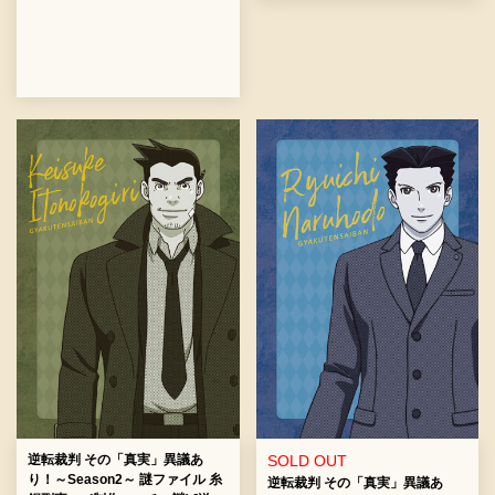
逆転裁判 その「真実」異議あ
SOLD OUT
り！～Season2～ 謎ファイル 糸
逆転裁判 その「真実」異議あ