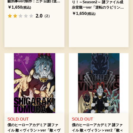
鋸刑事ver(制作：ニチョ謎) [送料
り！～Season2～ 謎ファイル成
ウエイト：2]
￥1,650
歩堂龍一ver「逆転のラビリン
(税込)
ス」(制作：よだかのレコード)
￥1,650
(税込)
2.0
（2）
[送料ウエイト：2]
SOLD OUT
SOLD OUT
僕のヒーローアカデミア 謎ファ
僕のヒーローアカデミア 謎ファ
イル 敵＜ヴィラン＞ver「敵＜ヴ
イル 敵＜ヴィラン＞ver2「敵＜