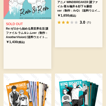
アニメ WINDBREAKER 謎ファ
イル 桜＆楡井＆杉下＆蘇枋
ver（制作：ArQ） [送料ウエイ
ト：4]
￥1,650
(税込)
3.0
（1）
SOLD OUT
Re:ゼロから始める異世界生活 謎
ファイル ラム＆レムver（制作：
AnotherVision) [送料ウエイト：
2]
￥1,430
(税込)