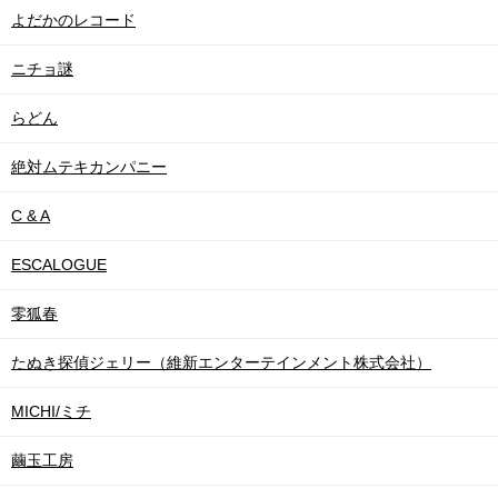
よだかのレコード
ニチョ謎
らどん
絶対ムテキカンパニー
C & A
ESCALOGUE
零狐春
たぬき探偵ジェリー（維新エンターテインメント株式会社）
MICHI/ミチ
繭玉工房