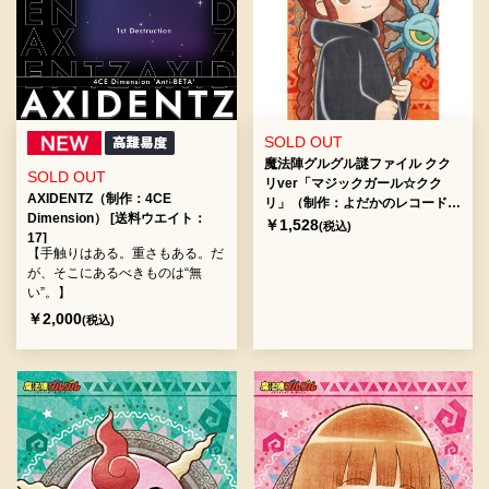
SOLD OUT
魔法陣グルグル謎ファイル クク
SOLD OUT
リver「マジックガール☆クク
AXIDENTZ（制作：4CE
リ」（制作：よだかのレコード)
Dimension） [送料ウエイト：
[送料ウエイト：2]
￥1,528
(税込)
17]
【手触りはある。重さもある。だ
が、そこにあるべきものは“無
い”。】
￥2,000
(税込)