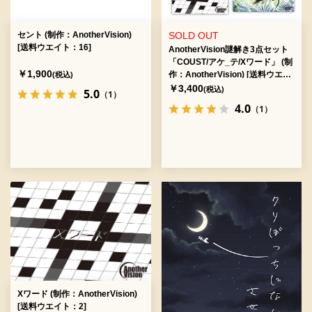
セント (制作：AnotherVision)
SOLD OUT
[送料ウエイト：16]
AnotherVision謎解き3点セット
「COUST/アケ_テ/Xワード」 (制
￥1,900
作：AnotherVision) [送料ウエイ
(税込)
ト：20]
￥3,400
(税込)
5.0
（1）
4.0
（1）
Xワード (制作：AnotherVision)
[送料ウエイト：2]