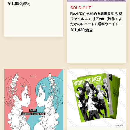
￥1,650
(税込)
SOLD OUT
Re:ゼロから始める異世界生活 謎
ファイル エミリアver（制作：よ
だかのレコード) [送料ウエイト：
2]
￥1,430
(税込)