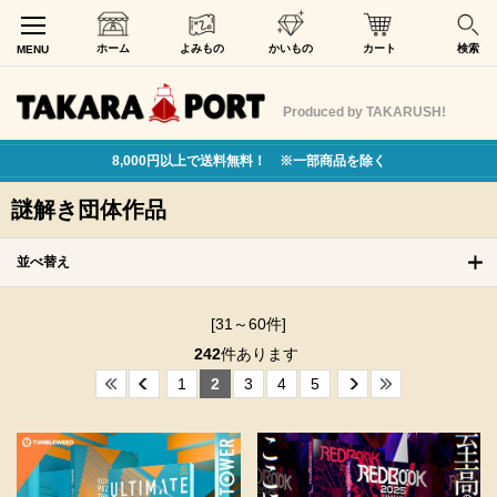
ホーム
よみもの
かいもの
カート
検索
MENU
Produced by TAKARUSH!
8,000円以上で送料無料！ ※一部商品を除く
謎解き団体作品
並べ替え
[31～60件]
242
件あります
1
2
3
4
5