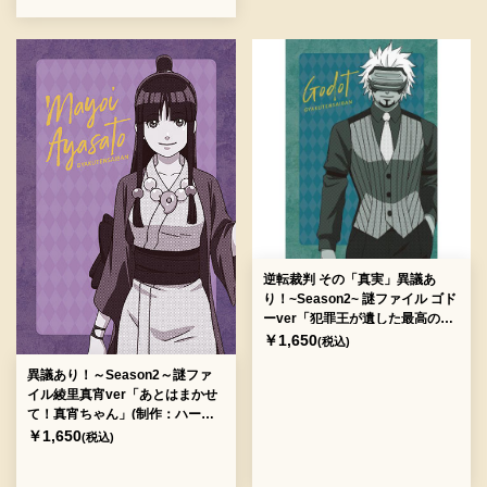
逆転裁判 その「真実」異議あ
り！~Season2~ 謎ファイル ゴド
ーver「犯罪王が遺した最高の珈
琲」(制作：S.I.M.) [送料ウエイ
￥1,650
(税込)
ト：1]
異議あり！～Season2～謎ファ
イル綾里真宵ver「あとはまかせ
て！真宵ちゃん」(制作：ハード
ナッツ) [送料ウエイト：2]
￥1,650
(税込)