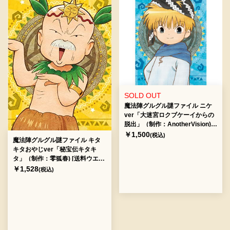
SOLD OUT
魔法陣グルグル謎ファイル ニケ
ver「大迷宮ロクブケーイからの
脱出」（制作：AnotherVision)
[送料ウエイト：2]
￥1,500
(税込)
魔法陣グルグル謎ファイル キタ
キタおやじver「秘宝伝キタキ
タ」（制作：零狐春) [送料ウエイ
ト：2]
￥1,528
(税込)