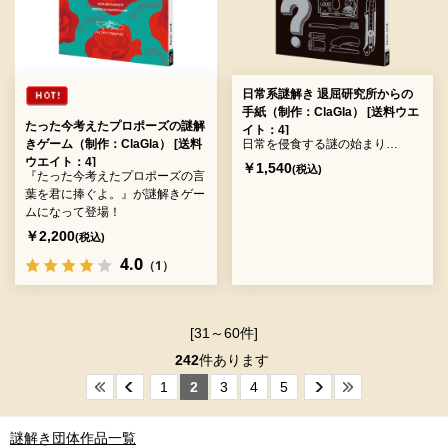
日常系謎解き 退屈研究所からの
手紙（制作：ClaGla） [送料ウエ
たった今考えたプロポーズの謎解
イト：4]
きゲーム（制作：ClaGla） [送料
日常を侵食する謎の始まり…
ウエイト：4]
￥1,540
(税込)
『たった今考えたプロポーズの言
葉を君に捧ぐよ。』が謎解きゲー
ムになって登場！
￥2,200
(税込)
4.0
（1）
[31～60件]
242
件あります
1
2
3
4
5
謎解き団体作品一覧