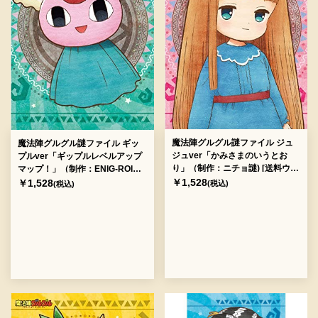
魔法陣グルグル謎ファイル ジュ
魔法陣グルグル謎ファイル ギッ
ジュver「かみさまのいうとお
プルver「ギップルレベルアップ
り」（制作：ニチョ謎) [送料ウエ
マップ！」（制作：ENIG-ROID)
イト：2]
[送料ウエイト：2]
￥1,528
￥1,528
(税込)
(税込)