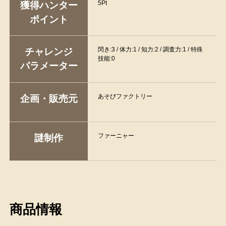
5Pt
獲得ハンター
ポイント
閃き:3 / 体力:1 / 知力:2 / 調査力:1 / 特殊
チャレンジ
技能:0
パラメーター
あそびファクトリー
企画・販売元
ファーニャー
謎制作
商品情報