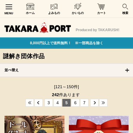
ホーム
よみもの
かいもの
カート
検索
MENU
Produced by TAKARUSH!
8,000円以上で送料無料！ ※一部商品を除く
謎解き団体作品
並べ替え
[121～150件]
242
件あります
3
4
5
6
7