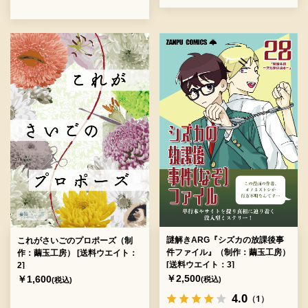
謎解きARG『シズカの放課後事
これがさいごのプロポーズ（制
件ファイル』（制作：繭玉工房）
作：繭玉工房） [送料ウエイト：
[送料ウエイト：3]
2]
￥2,500
￥1,600
(税込)
(税込)
4.0
（1）