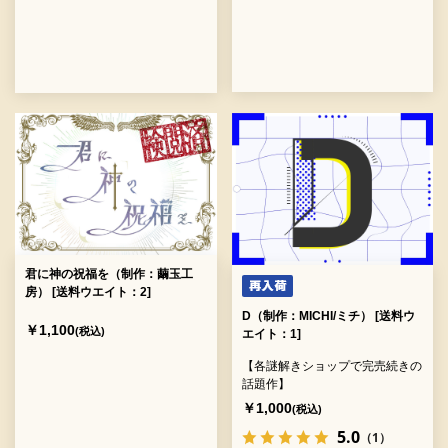
君に神の祝福を（制作：繭玉工
房） [送料ウエイト：2]
D（制作：MICHI/ミチ） [送料ウ
￥1,100
(税込)
エイト：1]
【各謎解きショップで完売続きの
話題作】
￥1,000
(税込)
5.0
（1）