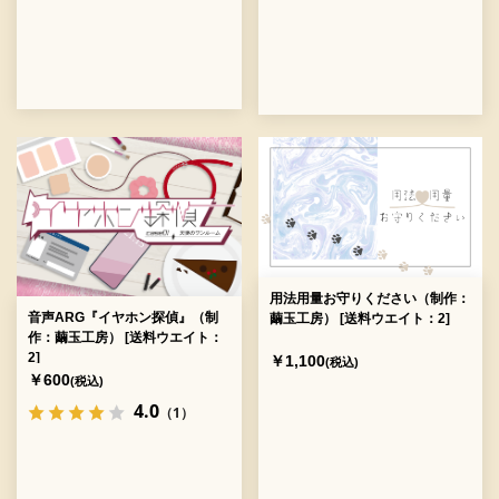
用法用量お守りください（制作：
音声ARG『イヤホン探偵』（制
繭玉工房） [送料ウエイト：2]
作：繭玉工房） [送料ウエイト：
2]
￥1,100
(税込)
￥600
(税込)
4.0
（1）