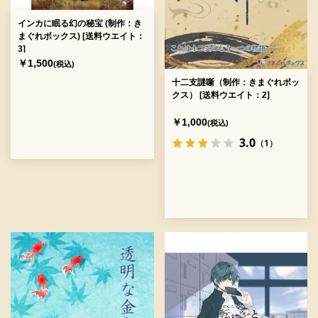
インカに眠る幻の秘宝 (制作：き
まぐれボックス) [送料ウエイト：
3]
￥1,500
(税込)
十二支謎噺（制作：きまぐれボッ
クス） [送料ウエイト：2]
￥1,000
(税込)
3.0
（1）