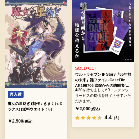
SOLD OUT
ウルトラセブン IF Story『55年前
の未来』謎ファイル CaseFile
AR196706 暗闇からの訪問者(制
4/30を持ちましてARコンテンツ
作：NTTコノキュー) [送料ウエイ
サービスの提供を終了させていた
ト：3]
だきます。
魔女の星紡ぎ (制作：きまぐれボ
￥2,000
(税込)
ックス) [送料ウエイト：8]
4.4
（5）
￥2,500
(税込)