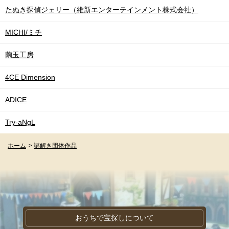
たぬき探偵ジェリー（維新エンターテインメント株式会社）
MICHI/ミチ
繭玉工房
4CE Dimension
ADICE
Try-aNgL
ホーム
>
謎解き団体作品
おうちで宝探しについて