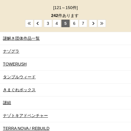
[121～150件]
242
件あります
3
4
5
6
7
謎解き団体作品一覧
ナゾグラ
TOWERUSH
タンブルウィード
きまぐれボックス
謎組
ナゾトキアドベンチャー
TERRA NOVA / REBUILD