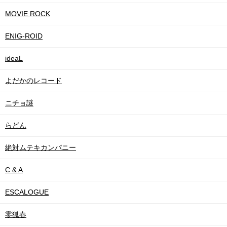
MOVIE ROCK
ENIG-ROID
ideaL
よだかのレコード
ニチョ謎
らどん
絶対ムテキカンパニー
C & A
ESCALOGUE
零狐春