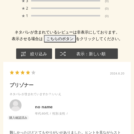
★
3
(0)
★
2
(0)
★
1
(0)
ネタバレが含まれているレビューは非表示にしております。
表示させる場合は
こちらのボタン
をクリックしてください。
絞り込み
表示：新しい順
2024.6.20
プリゾナー
ネタバレが含まれていますか？
:いいえ
no name
年代:
60代
性別:
女性
難しかったけどとてもやりがいがありました。ヒントを見ながらスト