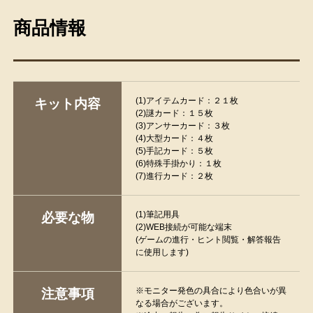
商品情報
(1)アイテムカード：２１枚
キット内容
(2)謎カード：１５枚
(3)アンサーカード：３枚
(4)大型カード：４枚
(5)手記カード：５枚
(6)特殊手掛かり：１枚
(7)進行カード：２枚
(1)筆記用具
必要な物
(2)WEB接続が可能な端末
(ゲームの進行・ヒント閲覧・解答報告
に使用します)
※モニター発色の具合により色合いが異
注意事項
なる場合がございます。