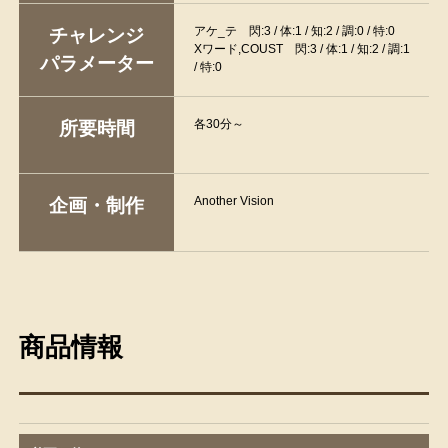
アケ_テ 閃:3 / 体:1 / 知:2 / 調:0 / 特:0
チャレンジ
Xワード,COUST 閃:3 / 体:1 / 知:2 / 調:1
パラメーター
/ 特:0
各30分～
所要時間
Another Vision
企画・制作
商品情報