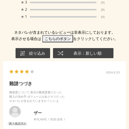
★
3
(0)
★
2
(0)
★
1
(0)
ネタバレが含まれているレビューは非表示にしております。
表示させる場合は
こちらのボタン
をクリックしてください。
絞り込み
表示：新しい順
2024.6.23
難謎つづき
難易度について
:表示の難易度通りだった
購入の決め手
:ボリュームがありそうだった
ネタバレが含まれていますか？
:いいえ
ザー
年代:
60代
性別:
女性