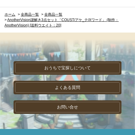
ホーム
>
全商品一覧
>
全商品一覧
>
AnotherVision謎解き3点セット「COUST/アケ_テ/Xワード」 (制作：
AnotherVision) [送料ウエイト：20]
おうちで宝探しについて
よくある質問
お問い合せ