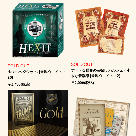
SOLD OUT
SOLD OUT
アートな世界の宝探し ハルシュと小
Hexit -ヘグジット‐ [送料ウエイト：
さな音楽隊 [送料ウエイト：2]
20]
￥2,000(税込)
￥2,750(税込)