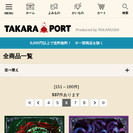
ホーム
よみもの
かいもの
カート
検索
MENU
Produced by TAKARUSH!
8,000円以上で送料無料！ ※一部商品を除く
全商品一覧
並べ替え
[151～180件]
537
件あります
4
5
6
7
8