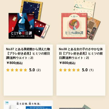
No.07 とある美術館から消えた物
No.08 とある女の子のさやかな休
【ブラレ好き必見】ヒミツの前日
日【ブラレ好き必見】ヒミツの前
譚[送料ウエイト：2]
日譚[送料ウエイト：2]
￥800
￥800
(税込)
(税込)
5.0
5.0
（2）
（1）