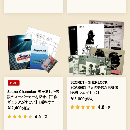
SECRET＝SHERLOCK
#CASE01 -7人の奇妙な容疑者-
Secret Champion -姿を消した伝
[送料ウエイト：2]
説のスーパーカーを探せ-【工作
￥2,600
(税込)
ギミックがすごい】 [送料ウエイ
4.8
（9）
ト：4]
￥2,400
(税込)
4.5
（2）