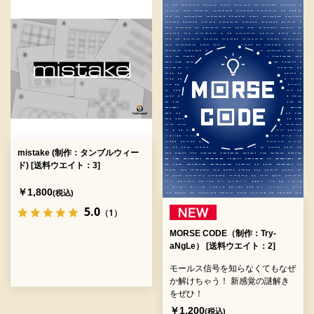
mistake (制作：タンブルウィー
ド) [送料ウエイト：3]
￥1,800
(税込)
5.0
（1）
MORSE CODE（制作：Try-
aNgLe） [送料ウエイト：2]
モールス信号を知らなくてもなぜ
か解けちゃう！ 新感覚の謎解き
をぜひ！
￥1,200
(税込)