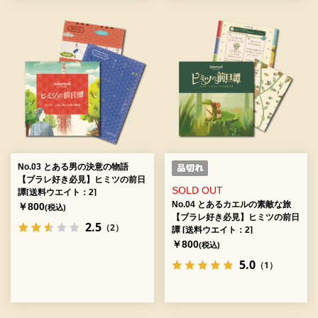
No.03 とある男の決意の物語
【ブラレ好き必見】ヒミツの前日
SOLD OUT
譚[送料ウエイト：2]
No.04 とあるカエルの素敵な旅
￥800
(税込)
【ブラレ好き必見】ヒミツの前日
2.5
（2）
譚 [送料ウエイト：2]
￥800
(税込)
5.0
（1）