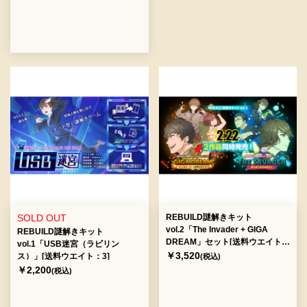
SOLD OUT
REBUILD謎解きキット
vol.2「The Invader + GIGA
REBUILD謎解きキット
DREAM」セット[送料ウエイト：
vol.1「USB迷宮（ラビリン
3]
￥3,520
ス）」[送料ウエイト：3]
(税込)
￥2,200
(税込)