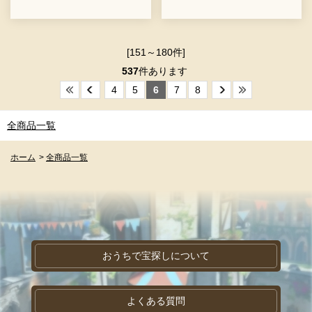
[151～180件]
537
件あります
4
5
6
7
8
全商品一覧
ホーム
>
全商品一覧
おうちで宝探しについて
よくある質問