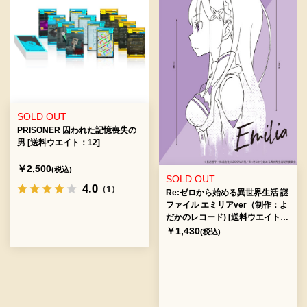
SOLD OUT
PRISONER 囚われた記憶喪失の
男 [送料ウエイト：12]
￥2,500
(税込)
SOLD OUT
4.0
（1）
Re:ゼロから始める異世界生活 謎
ファイル エミリアver（制作：よ
だかのレコード) [送料ウエイト：
2]
￥1,430
(税込)