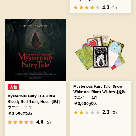
4.0
（1）
Mysterious Fairy Tale -Snow
White and Black Wishes -[送料
Mysterious Fairy Tale -Little
ウエイト：17]
Bloody Red Riding Hood -[送料
￥3,000
(税込)
ウエイト：17]
2.0
（2）
￥3,500
(税込)
4.6
（5）