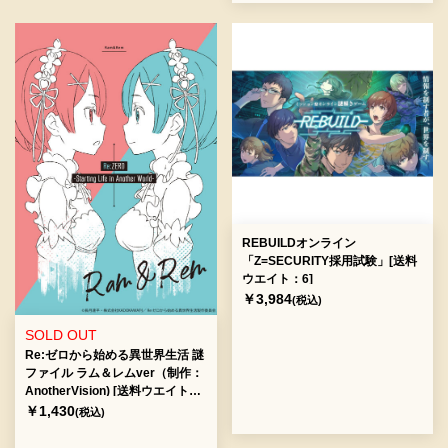
REBUILDオンライン
「Z=SECURITY採用試験」[送料
ウエイト：6]
￥3,984
(税込)
SOLD OUT
Re:ゼロから始める異世界生活 謎
ファイル ラム＆レムver（制作：
AnotherVision) [送料ウエイト：
2]
￥1,430
(税込)