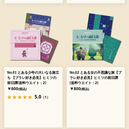
No.01 とある少年の大いなる旅立
No.02 とある女の不思議な旅【ブ
ち 【ブラレ好き必見】ヒミツの
ラレ好き必見】ヒミツの前日譚
前日譚[送料ウエイト：2]
[送料ウエイト：2]
￥800
￥800
(税込)
(税込)
5.0
（1）