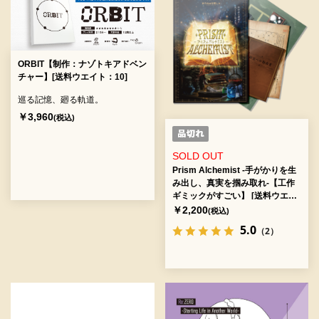
ORBIT【制作：ナゾトキアドベン
チャー】[送料ウエイト：10]
巡る記憶、廻る軌道。
￥3,960
(税込)
SOLD OUT
Prism Alchemist -手がかりを生
み出し、真実を掴み取れ-【工作
ギミックがすごい】 [送料ウエイ
ト：3]
￥2,200
(税込)
5.0
（2）