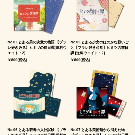
No.03 とある男の決意の物語 【ブラ
No.05 とある少女のほのかな願いご
レ好き必見】ヒミツの前日譚[送料ウ
と【ブラレ好き必見】ヒミツの前日
エイト：2]
譚 [送料ウエイト：2]
￥800(税込)
￥800(税込)
No.06 とある若者の入社試験 【ブラ
No.07 とある美術館から消えた物