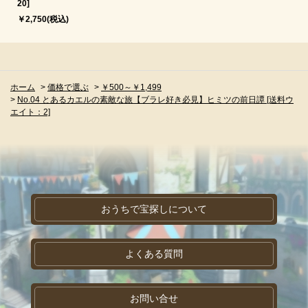
20]
￥2,750(税込)
ホーム
>
価格で選ぶ
>
￥500～￥1,499
>
No.04 とあるカエルの素敵な旅【ブラレ好き必見】ヒミツの前日譚 [送料ウ
エイト：2]
おうちで宝探しについて
よくある質問
お問い合せ