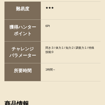
★★★
難易度
6Pt
獲得ハンター
ポイント
閃き:3 / 体力:1 / 知力:2 / 調査力:1 / 特殊
チャレンジ
技能:0
パラメーター
1時間～
所要時間
商品情報