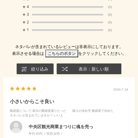
★
4
(0)
★
3
(0)
★
2
(0)
★
1
(0)
ネタバレが含まれているレビューは非表示にしております。
表示させる場合は
こちらのボタン
をクリックしてください。
絞り込み
表示：新しい順
2024.7.19
小さいからこそ良い
難易度について
:表示の難易度通りだった
購入の決め手
:難易度で決めた
ネタバレが含まれていますか？
:いいえ
中央区観光商業まつりに魂を売っ
年代:
30代
性別:
女性