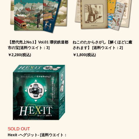
【歴代売上No.1】Vol.01 環状鉄道都
ねこのたからさがし【解くほどに癒
市の宝[送料ウエイト：3]
されます】 [送料ウエイト：2]
￥2,280(税込)
￥1,800(税込)
SOLD OUT
Hexit -ヘグジット‐ [送料ウエイト：