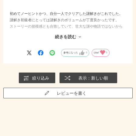
初めてノーヒントかつ、自分一人でクリアした謎解きがこれでした。
謎解き初級者にとっては謎解きのボリュームが丁度良かったです。
ストーリーの規模感とも合致していて、壮大な謎や物語ではないから
こそ心が温かくなりました。
続きを読む
発見報告時、ハンターズビレッジ会員サイト内の報告と謎自体の報告
が違う事に気付いておらず最後のシナリオに辿り着くまでに時間を要
してしまいました(^^;)
参考になった
0
Like!
0
絞り込み
表示：新しい順
レビューを書く