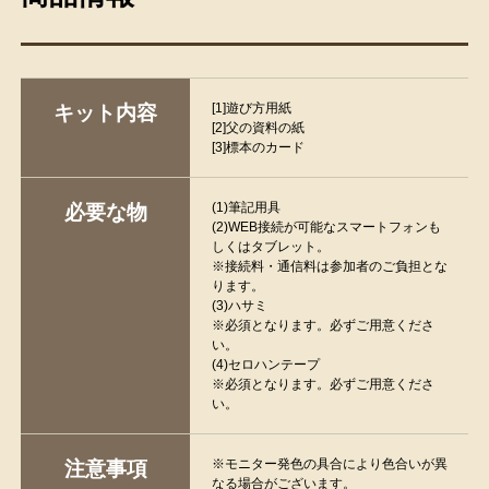
[1]遊び方用紙
キット内容
[2]父の資料の紙
[3]標本のカード
(1)筆記用具
必要な物
(2)WEB接続が可能なスマートフォンも
しくはタブレット。
※接続料・通信料は参加者のご負担とな
ります。
(3)ハサミ
※必須となります。必ずご用意くださ
い。
(4)セロハンテープ
※必須となります。必ずご用意くださ
い。
※モニター発色の具合により色合いが異
注意事項
なる場合がございます。