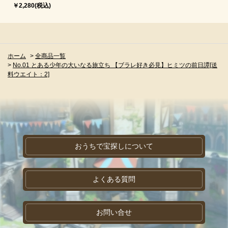
￥2,280(税込)
ホーム
>
全商品一覧
>
No.01 とある少年の大いなる旅立ち 【ブラレ好き必見】ヒミツの前日譚[送
料ウエイト：2]
おうちで宝探しについて
よくある質問
お問い合せ