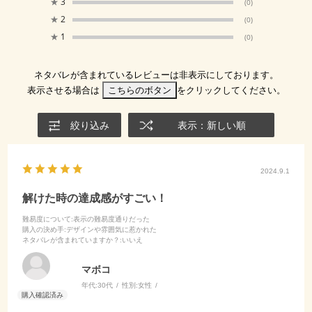
★
3
(0)
★
2
(0)
★
1
(0)
ネタバレが含まれているレビューは非表示にしております。
表示させる場合は
こちらのボタン
をクリックしてください。
絞り込み
表示：新しい順
2024.9.1
解けた時の達成感がすごい！
難易度について
:表示の難易度通りだった
購入の決め手
:デザインや雰囲気に惹かれた
ネタバレが含まれていますか？
:いいえ
マボコ
年代:
30代
性別:
女性