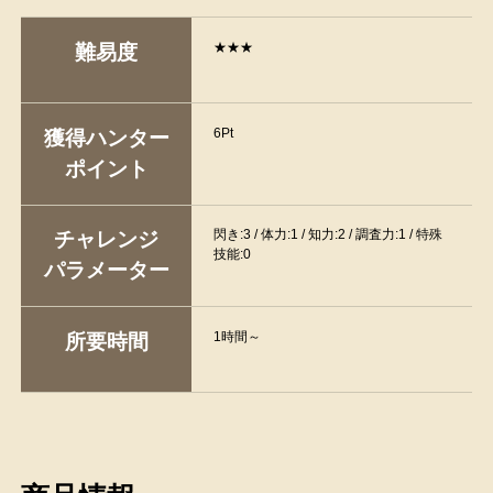
★★★
難易度
6Pt
獲得ハンター
ポイント
閃き:3 / 体力:1 / 知力:2 / 調査力:1 / 特殊
チャレンジ
技能:0
パラメーター
1時間～
所要時間