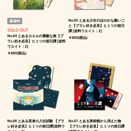
No.05 とある少女のほのかな願いご
と【ブラレ好き必見】ヒミツの前日
SOLD OUT
譚 [送料ウエイト：2]
No.04 とあるカエルの素敵な旅【ブ
￥800(税込)
ラレ好き必見】ヒミツの前日譚 [送料
ウエイト：2]
￥800(税込)
No.06 とある若者の入社試験 【ブラ
No.07 とある美術館から消えた物
レ好き必見】ヒミツの前日譚[送料ウ
【ブラレ好き必見】ヒミツの前日譚