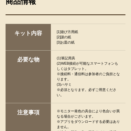
商品情報
[1]遊び方用紙
キット内容
[2]謎の紙
[3]お皿の紙
(1)筆記用具
必要な物
(2)WEB接続が可能なスマートフォンも
しくはタブレット。
※接続料・通信料は参加者のご負担とな
ります。
(3)ハサミ
※必須となります。必ずご用意くださ
い。
※モニター発色の具合により色合いが異
注意事項
なる場合がございます。
※アプリをダウンロードする必要はあり
ません。