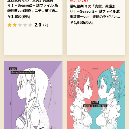
逆転裁判 その「真実」異議あ
SOLD OUT
り！～Season2～ 謎ファイル 糸
逆転裁判 その「真実」異議あ
鋸刑事ver(制作：ニチョ謎) [送料
り！～Season2～ 謎ファイル成
ウエイト：2]
￥1,650
歩堂龍一ver「逆転のラビリン
(税込)
ス」(制作：よだかのレコード)
￥1,650
(税込)
2.0
（2）
[送料ウエイト：2]