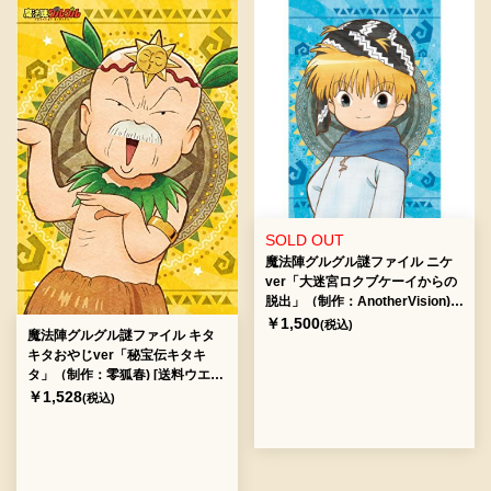
SOLD OUT
魔法陣グルグル謎ファイル ニケ
ver「大迷宮ロクブケーイからの
脱出」（制作：AnotherVision)
[送料ウエイト：2]
￥1,500
(税込)
魔法陣グルグル謎ファイル キタ
キタおやじver「秘宝伝キタキ
タ」（制作：零狐春) [送料ウエイ
ト：2]
￥1,528
(税込)