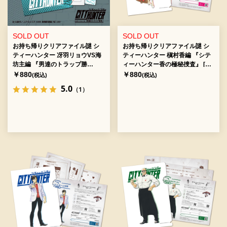
SOLD OUT
SOLD OUT
お持ち帰りクリアファイル謎 シ
お持ち帰りクリアファイル謎 シ
ティーハンター 冴羽リョウVS海
ティーハンター 槇村香編 『シテ
坊主編 『男達のトラップ勝
ィーハンター香の極秘捜査』 [送
負！』 [送料ウエイト：2]
料ウエイト：2]
￥880
￥880
(税込)
(税込)
5.0
（1）