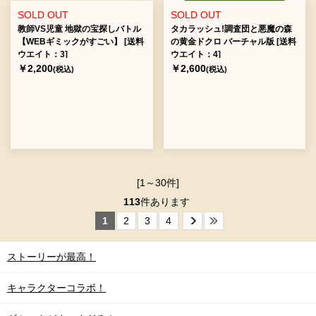
SOLD OUT
SOLD OUT
教師VS児童 地獄の宝探しバトル
タカラッシュ!調査団と悪魔の森
【WEBギミックがすごい】 [送料
の黄金ドクロ バーチャル版 [送料
ウエイト：3]
ウエイト：4]
￥2,200
￥2,600
(税込)
(税込)
[1～30件]
113
件あります
1
2
3
4
ストーリーが最高！
キャラクターコラボ！