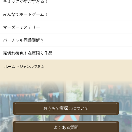
ギミックがすごすぎる！
みんなでボードゲーム！
マーダーミステリー
バーチャル周遊謎解き
売切れ御免！在庫限り作品
ホーム
>
ジャンルで選ぶ
おうちで宝探しについて
よくある質問