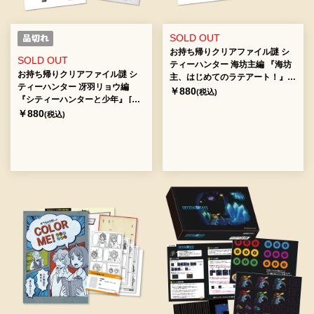
SOLD OUT
お持ち帰りクリアファイル謎 シ
SOLD OUT
ティーハンター 海坊主編 『海坊
お持ち帰りクリアファイル謎 シ
主、はじめてのラテアート！』
ティーハンター 冴羽リョウ編
[送料ウエイト：2]
￥880
(税込)
『シティーハンターと少年』 [送
料ウエイト：2]
￥880
(税込)