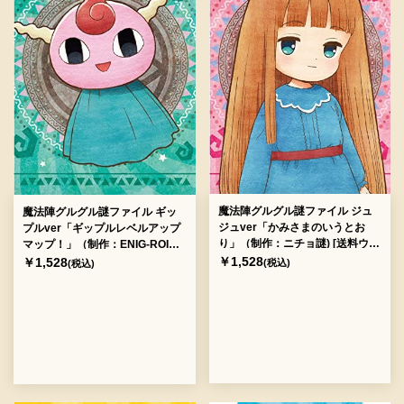
魔法陣グルグル謎ファイル ジュ
魔法陣グルグル謎ファイル ギッ
ジュver「かみさまのいうとお
プルver「ギップルレベルアップ
り」（制作：ニチョ謎) [送料ウエ
マップ！」（制作：ENIG-ROID)
イト：2]
[送料ウエイト：2]
￥1,528
￥1,528
(税込)
(税込)