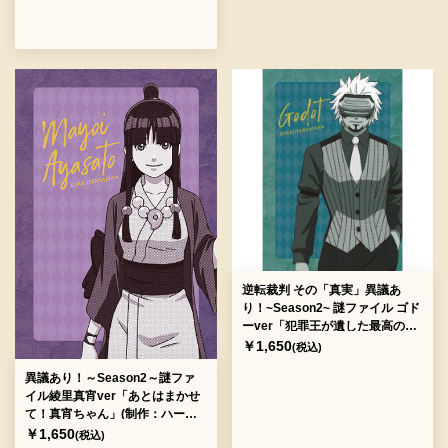
逆転裁判 その「真実」異議あ
り！~Season2~ 謎ファイル ゴド
ーver「犯罪王が遺した最高の珈
琲」(制作：S.I.M.) [送料ウエイ
￥1,650
(税込)
ト：1]
異議あり！～Season2～謎ファ
イル綾里真宵ver「あとはまかせ
て！真宵ちゃん」(制作：ハード
ナッツ) [送料ウエイト：2]
￥1,650
(税込)