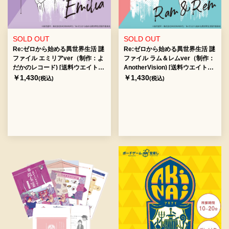
SOLD OUT
SOLD OUT
Re:ゼロから始める異世界生活 謎
Re:ゼロから始める異世界生活 謎
ファイル エミリアver（制作：よ
ファイル ラム＆レムver（制作：
だかのレコード) [送料ウエイト：
AnotherVision) [送料ウエイト：
2]
2]
￥1,430
￥1,430
(税込)
(税込)