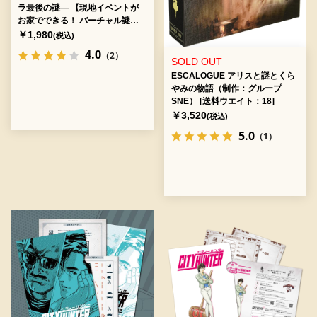
ラ最後の謎― 【現地イベントが
お家でできる！ バーチャル謎解
きプログラム】 [送料ウエイト：
￥1,980
(税込)
3]
4.0
（2）
SOLD OUT
ESCALOGUE アリスと謎とくら
やみの物語（制作：グループ
SNE） [送料ウエイト：18]
￥3,520
(税込)
5.0
（1）