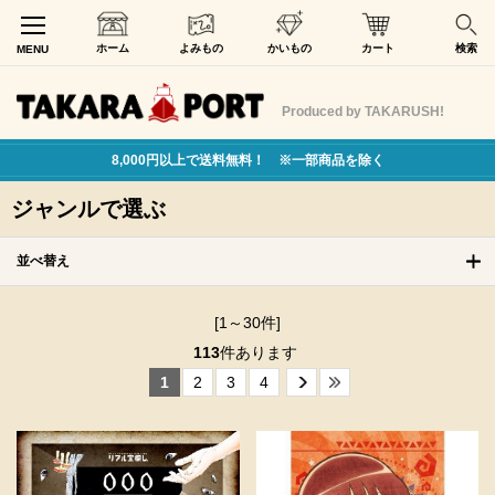
ホーム
よみもの
かいもの
カート
検索
MENU
Produced by TAKARUSH!
8,000円以上で送料無料！ ※一部商品を除く
ジャンルで選ぶ
並べ替え
[1～30件]
113
件あります
1
2
3
4