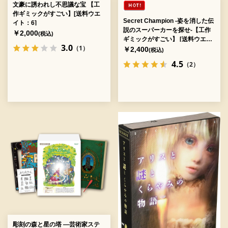
文豪に誘われし不思議な宝 【工
作ギミックがすごい】[送料ウエ
Secret Champion -姿を消した伝
イト：6]
説のスーパーカーを探せ-【工作
￥2,000
(税込)
ギミックがすごい】 [送料ウエイ
3.0
（1）
ト：4]
￥2,400
(税込)
4.5
（2）
彫刻の森と星の塔 ―芸術家ステ