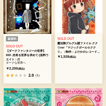
SOLD OUT
魔法陣グルグル謎ファイル クク
SOLD OUT
リver「マジックガール☆クク
【ダークファンタジーの世界】
リ」（制作：よだかのレコード)
000 -光有る世界を求めて-[送料ウ
[送料ウエイト：2]
￥1,528
(税込)
エイト：2]
ダークな世界へ
￥2,200
(税込)
2.0
（1）