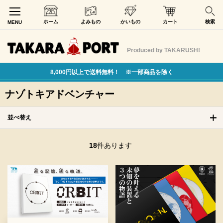
ホーム
よみもの
かいもの
カート
検索
MENU
Produced by TAKARUSH!
8,000円以上で送料無料！ ※一部商品を除く
ナゾトキアドベンチャー
並べ替え
18
件あります