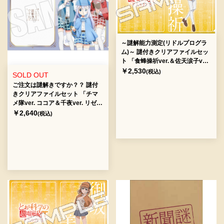
～謎解能力測定(リドルプログラ
ム)～ 謎付きクリアファイルセッ
ト 「食蜂操祈ver.＆佐天涙子ver.
」[送料ウエイト：4]
￥2,530
(税込)
SOLD OUT
ご注文は謎解きですか？？ 謎付
きクリアファイルセット 「チマ
メ隊ver. ココア＆千夜ver. リゼ＆
シャロver.」[送料ウエイト：6]
￥2,640
(税込)