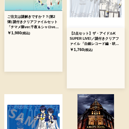
ご注文は謎解きですか？？(第2
弾) 謎付きクリアファイルセット
「チマメ隊ver.千夜＆シャロver.
」[送料ウエイト：4]
￥1,980
(税込)
【2点セット】ザ・アイドルK
SUPER LIVE!／謎付きクリアフ
ァイル 「白銀レコード編・吠舞
羅芸能事務所編」（制作：ナゾト
￥1,760
(税込)
キアドベンチャー）[送料ウエイ
ト：4]