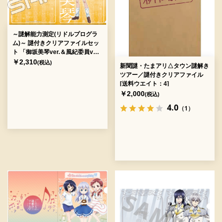
～謎解能力測定(リドルプログラ
ム)～ 謎付きクリアファイルセッ
ト 「御坂美琴ver.＆風紀委員ver.
」[送料ウエイト：4]
￥2,310
(税込)
新聞謎・たまアリ△タウン謎解き
ツアー／謎付きクリアファイル
[送料ウエイト：4]
￥2,000
(税込)
4.0
（1）