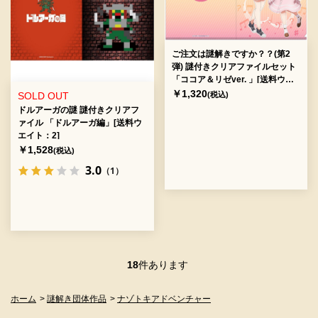
ご注文は謎解きですか？？(第2
弾) 謎付きクリアファイルセット
「ココア＆リゼver. 」[送料ウエ
イト：2]
￥1,320
(税込)
SOLD OUT
ドルアーガの謎 謎付きクリアフ
ァイル 「ドルアーガ編」[送料ウ
エイト：2]
￥1,528
(税込)
3.0
（1）
18
件あります
ホーム
>
謎解き団体作品
>
ナゾトキアドベンチャー