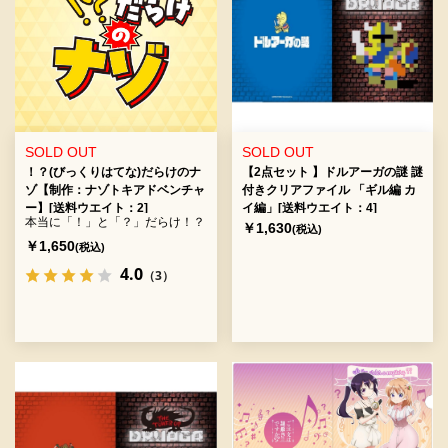
SOLD OUT
SOLD OUT
！？(びっくりはてな)だらけのナ
【2点セット 】ドルアーガの謎 謎
ゾ【制作：ナゾトキアドベンチャ
付きクリアファイル 「ギル編 カ
ー】[送料ウエイト：2]
イ編」[送料ウエイト：4]
本当に「！」と「？」だらけ！？
￥1,630
(税込)
￥1,650
(税込)
4.0
（3）