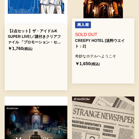
【2点セット】ザ・アイドルK
SOLD OUT
SUPER LIVE!／謎付きクリアフ
CREEPY HOTEL [送料ウエイ
ァイル 「プロモーション・セプ
ト：2]
ター4編・jungleプロ編」（制
￥1,760
(税込)
作：ナゾトキアドベンチャー）
奇妙なホテルへようこそ
[送料ウエイト：4]
￥1,650
(税込)