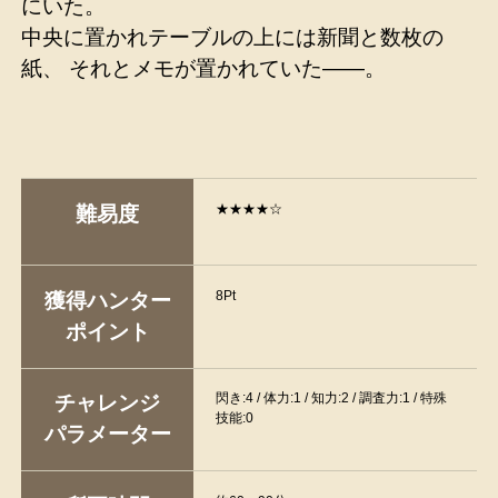
にいた。
中央に置かれテーブルの上には新聞と数枚の
紙、 それとメモが置かれていた――。
★★★★☆
難易度
8Pt
獲得ハンター
ポイント
閃き:4 / 体力:1 / 知力:2 / 調査力:1 / 特殊
チャレンジ
技能:0
パラメーター