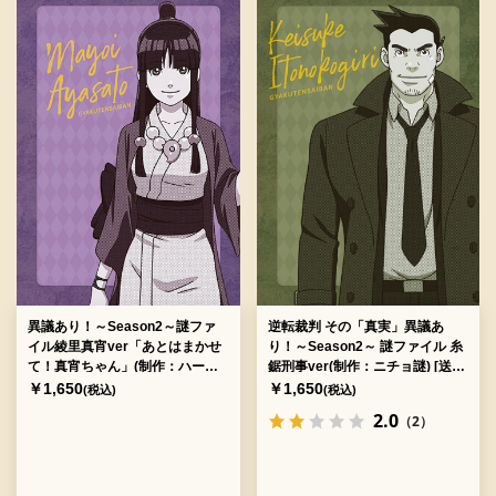
異議あり！～Season2～謎ファ
逆転裁判 その「真実」異議あ
イル綾里真宵ver「あとはまかせ
り！～Season2～ 謎ファイル 糸
て！真宵ちゃん」(制作：ハード
鋸刑事ver(制作：ニチョ謎) [送料
ナッツ) [送料ウエイト：2]
ウエイト：2]
￥1,650
￥1,650
(税込)
(税込)
2.0
（2）