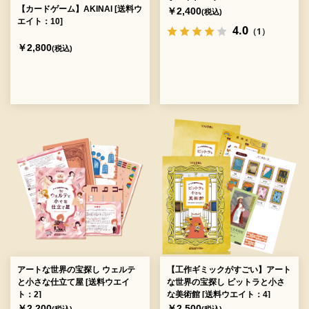
【カードゲーム】AKINAI [送料ウ
￥2,400
(税込)
エイト：10]
4.0
（1）
￥2,800
(税込)
アートな世界の宝探し ウェルテ
【工作ギミックがすごい】アート
と小さな仕立て屋 [送料ウエイ
な世界の宝探し ピットラと小さ
ト：2]
な美術館 [送料ウエイト：4]
￥2,200
￥2,500