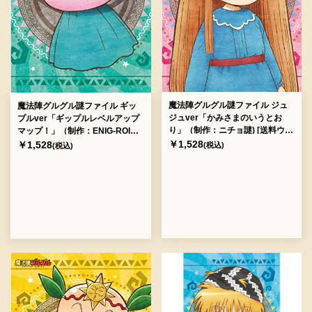
魔法陣グルグル謎ファイル ジュ
魔法陣グルグル謎ファイル ギッ
ジュver「かみさまのいうとお
プルver「ギップルレベルアップ
り」（制作：ニチョ謎) [送料ウエ
マップ！」（制作：ENIG-ROID)
イト：2]
[送料ウエイト：2]
￥1,528
￥1,528
(税込)
(税込)