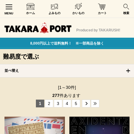
ホーム
よみもの
かいもの
カート
検索
MENU
Produced by TAKARUSH!
8,000円以上で送料無料！ ※一部商品を除く
難易度で選ぶ
並べ替え
[1～30件]
277
件あります
1
2
3
4
5