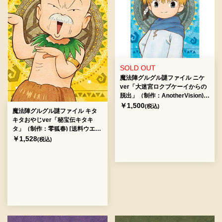
SOLD OUT
魔法陣グルグル謎ファイル ニケ
ver「大迷宮ロクブケーイからの
脱出」（制作：AnotherVision)
[送料ウエイト：2]
￥1,500
(税込)
魔法陣グルグル謎ファイル キタ
キタおやじver「秘宝伝キタキ
タ」（制作：零狐春) [送料ウエイ
ト：2]
￥1,528
(税込)