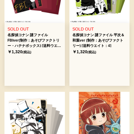
SOLD OUT
SOLD OUT
名探偵コナン 謎ファイル
名探偵コナン 謎ファイル 平次＆
FBIver(制作：あそびファクトリ
和葉ver (制作：あそびファクト
ー・ハテナボックス) [送料ウエイ
リー) [送料ウエイト：4]
ト：6]
￥1,320
￥1,320
(税込)
(税込)