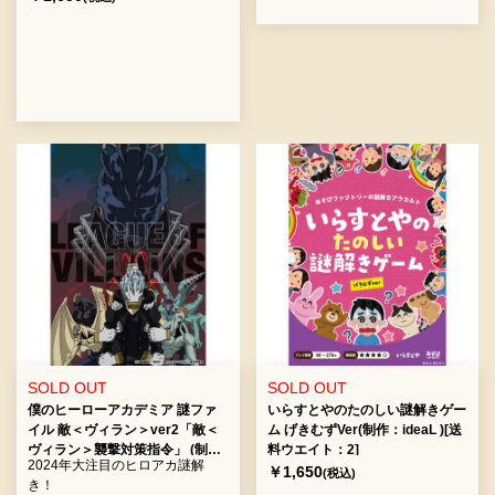
[送料ウエイト：2]
SOLD OUT
SOLD OUT
僕のヒーローアカデミア 謎ファ
いらすとやのたのしい謎解きゲー
イル 敵＜ヴィラン＞ver2「敵＜
ム げきむずVer(制作：ideaL )[送
ヴィラン＞襲撃対策指令」 (制
料ウエイト：2]
2024年大注目のヒロアカ謎解
作：謎解敵＜ヴィラン＞連合) [送
￥1,650
(税込)
き！
料ウエイト：2]