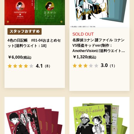
SOLD OUT
名探偵コナン 謎ファイル コナン
4色の日記帳 #01-04おまとめセ
VS怪盗キッドver(制作：
ット[送料ウエイト：18]
AnotherVision) [送料ウエイト：
3]
￥1,320
￥6,000
(税込)
(税込)
3.0
4.1
（1）
（8）