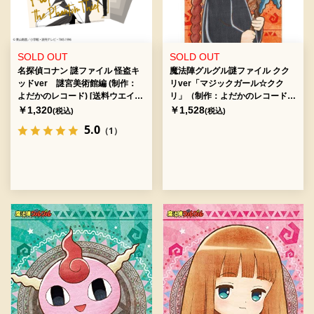
SOLD OUT
SOLD OUT
名探偵コナン 謎ファイル 怪盗キ
魔法陣グルグル謎ファイル クク
ッドver 謎宮美術館編 (制作：
リver「マジックガール☆クク
よだかのレコード) [送料ウエイ
リ」（制作：よだかのレコード)
ト：4]
[送料ウエイト：2]
￥1,320
￥1,528
(税込)
(税込)
5.0
（1）