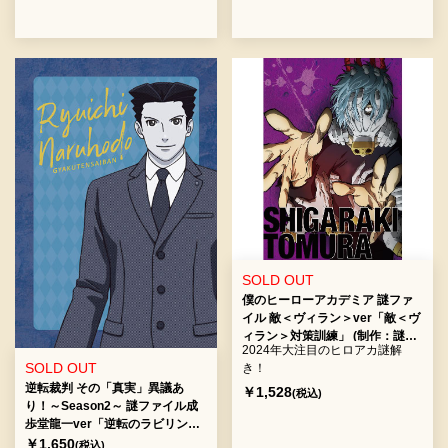
SOLD OUT
僕のヒーローアカデミア 謎ファ
イル 敵＜ヴィラン＞ver「敵＜ヴ
ィラン＞対策訓練」 (制作：謎解
2024年大注目のヒロアカ謎解
敵＜ヴィラン＞連合) [送料ウエイ
SOLD OUT
き！
ト：2]
逆転裁判 その「真実」異議あ
￥1,528
(税込)
り！～Season2～ 謎ファイル成
歩堂龍一ver「逆転のラビリン
ス」(制作：よだかのレコード)
￥1,650
(税込)