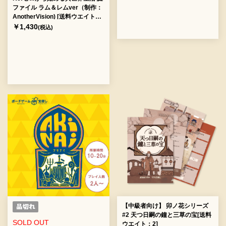
ファイル ラム＆レムver（制作：
AnotherVision) [送料ウエイト：
2]
￥1,430
(税込)
【中級者向け】 卯ノ花シリーズ
#2 天つ日嗣の鐘と三草の宝[送料
SOLD OUT
ウエイト：2]