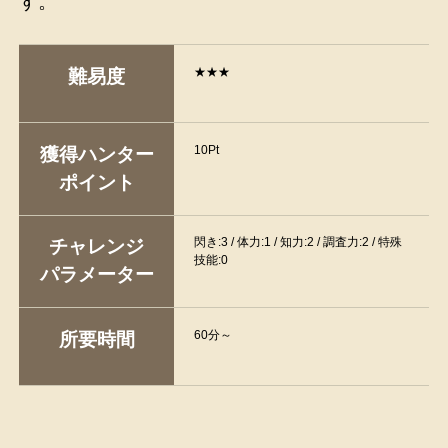
す。
★★★
難易度
10Pt
獲得ハンター
ポイント
閃き:3 / 体力:1 / 知力:2 / 調査力:2 / 特殊
チャレンジ
技能:0
パラメーター
60分～
所要時間