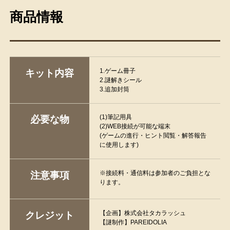
商品情報
1.ゲーム冊子
キット内容
2.謎解きシール
3.追加封筒
(1)筆記用具
必要な物
(2)WEB接続が可能な端末
(ゲームの進行・ヒント閲覧・解答報告
に使用します)
※接続料・通信料は参加者のご負担とな
注意事項
ります。
【企画】株式会社タカラッシュ
クレジット
【謎制作】PAREIDOLIA