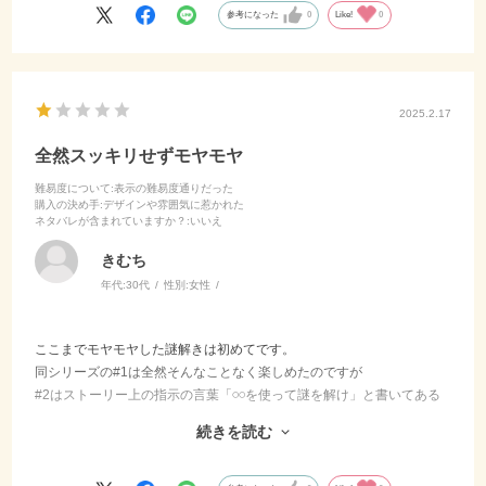
参考になった
0
Like!
0
2025.2.17
全然スッキリせずモヤモヤ
難易度について
:表示の難易度通りだった
購入の決め手
:デザインや雰囲気に惹かれた
ネタバレが含まれていますか？
:いいえ
きむち
年代:
30代
性別:
女性
ここまでモヤモヤした謎解きは初めてです。
同シリーズの#1は全然そんなことなく楽しめたのですが
#2はストーリー上の指示の言葉「𓏸𓏸を使って謎を解け」と書いてある
のに
続きを読む
使うキットの方には𓏸△と書いてある…けどヒントにはコレを使えと書
いてある…。みたいな
1つの言葉の意味が重い謎解きにおいて、そういった細かい所に行き届