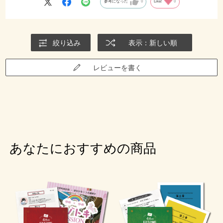
参考になった
0
Like!
0
いていない雑さや、小問題の謎の納得感が薄くて無理矢理感がありま
した。
一応最後までクリアしましたが
終始なんで！？なんでそうなるの！？
絞り込み
表示：新しい順
答えがそれなら遠くない！？など、モヤモヤしました。
レビューを書く
最初の謎の真ん中、なんで2文字目があの言葉なのか分かりませんでし
た。もしわかる方いらっしゃったら教えて頂けたら嬉しいです。
あなたにおすすめの商品