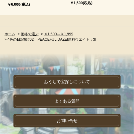
￥1,500(税込)
￥6,000(税込)
ホーム
>
価格で選ぶ
>
￥1,500～￥1,999
>
4色の日記帳#02 PEACEFUL DAZE[送料ウエイト：3]
おうちで宝探しについて
よくある質問
お問い合せ