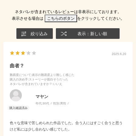
ネタバレが含まれているレビューは非表示にしております。
表示させる場合は
こちらのボタン
をクリックしてください。
絞り込み
表示：新しい順
2025.6.20
曲者？
難易度について
:表示の難易度より難しく感じた
購入の決め手
:ストーリーが面白そうだった
ネタバレが含まれていますか？
:いいえ
マヤン
年代:
30代
性別:
男性
色々な意味で苦しめられた作品でした。合う人にはすごく合うと思う
けど私には少し合わない感じでした。