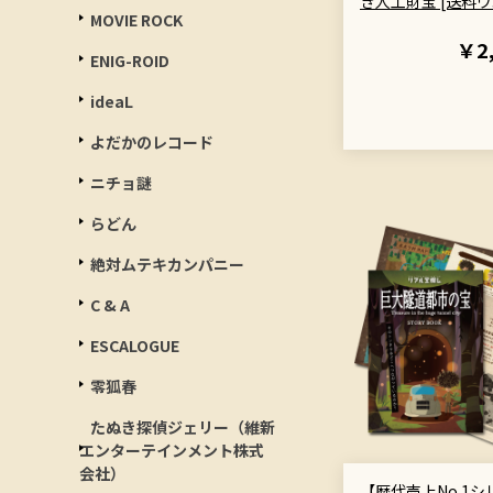
き人工財宝 [送料ウ
MOVIE ROCK
￥2
ENIG-ROID
ideaL
よだかのレコード
ニチョ謎
らどん
絶対ムテキカンパニー
C & A
ESCALOGUE
零狐春
たぬき探偵ジェリー（維新
エンターテインメント株式
会社）
【歴代売上No.1シ