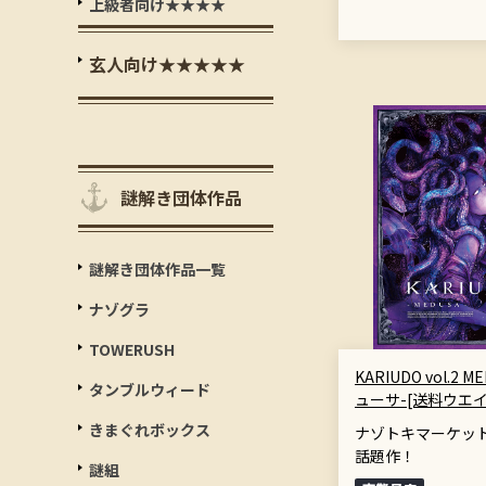
上級者向け★★★★
玄人向け★★★★★
謎解き団体作品
謎解き団体作品一覧
ナゾグラ
TOWERUSH
KARIUDO vol.2 M
タンブルウィード
ューサ-[送料ウエイ
きまぐれボックス
ナゾトキマーケッ
話題作！
謎組