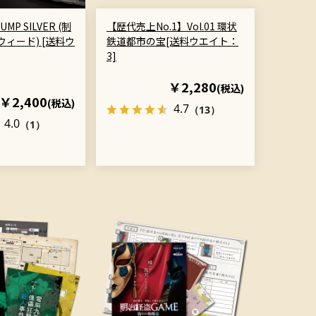
UMP SILVER (制
【歴代売上No.1】Vol.01 環状
ィード) [送料ウ
鉄道都市の宝[送料ウエイト：
3]
￥2,280
(税込)
￥2,400
(税込)
4.7
（13）
4.0
（1）