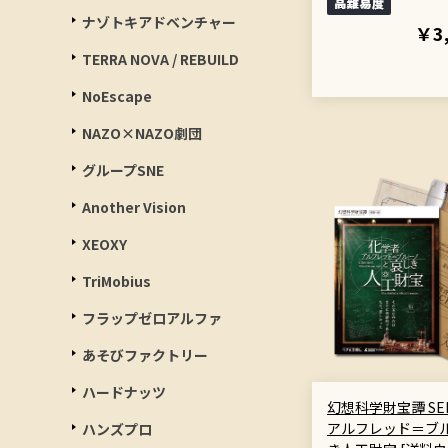
ナゾトキアドベンチャー
￥3
TERRA NOVA / REBUILD
NoEscape
NAZO×NAZO劇団
グループSNE
Another Vision
XEOXY
TriMobius
フラップゼロアルファ
あそびファクトリー
ハードナッツ
幻想科学財宝譚 SER
アルフレッド＝ブ
ハンズプロ