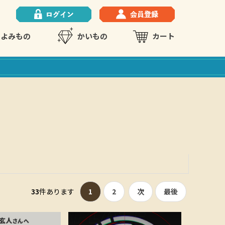
よみもの
かいもの
カート
33
件あります
1
2
次
最後