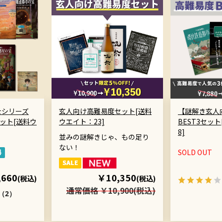
士シリーズ
玄人向け高難易度セット[送料
【謎解き玄人
ット[送料ウ
ウエイト：23]
BEST3セッ
8]
並みの謎解きじゃ、もの足り
ない！
SOLD OUT
,660
￥10,350
(税込)
(税込)
通常価格 ￥10,900(税込)
（2）