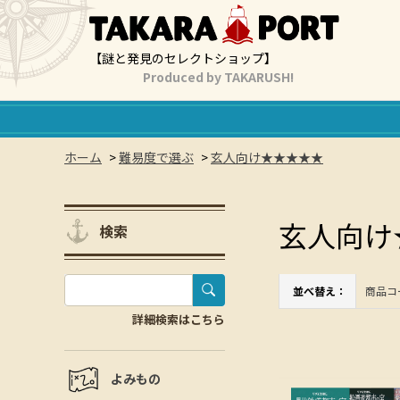
【謎と発見のセレクトショップ】
Produced by TAKARUSH!
ホーム
>
難易度で選ぶ
>
玄人向け★★★★★
玄人向け
検索
並べ替え：
商品コ
詳細検索はこちら
よみもの