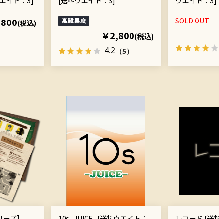
エイト：3]
[送料ウエイト：3]
ウエイト：3]
,800
SOLD OUT
(税込)
￥2,800
(税込)
4.2
（5）
リーズ】
10s -JUICE- [送料ウエイト：
レコード [送