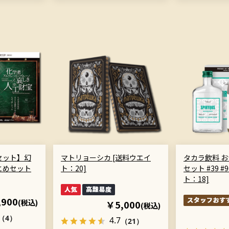
セット】幻
マトリョーシカ [送料ウエイ
タカラ飲料 
とめセット
ト：20]
セット #39 #
ト：18]
,900
(税込)
￥5,000
(税込)
（4）
4.7
（21）