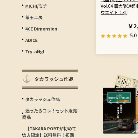
MICHI/ミチ
Vol.04 巨大隧道都
ウエイト：3]
繭玉工房
￥2
4CE Dimension
5.0
ADICE
Try-aNgL
タカラッシュ作品
タカラッシュ作品
迷ったらコレ！セット販売
商品
【TAKARA PORTが初めて
の方限定】送料無料！初回