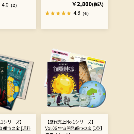
￥2,800
(税込)
4.0
（2）
4.8
（6）
.1シリーズ】
【歴代売上No.1シリーズ】
海探査都市の宝 [送料
Vol.06 宇宙開発都市の宝 [送料