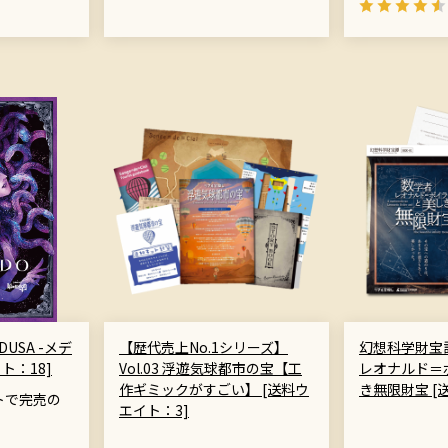
EDUSA -メデ
【歴代売上No.1シリーズ】
幻想科学財宝譚 
ト：18]
Vol.03 浮遊気球都市の宝【工
レオナルド＝
作ギミックがすごい】 [送料ウ
き無限財宝 [
トで完売の
エイト：3]