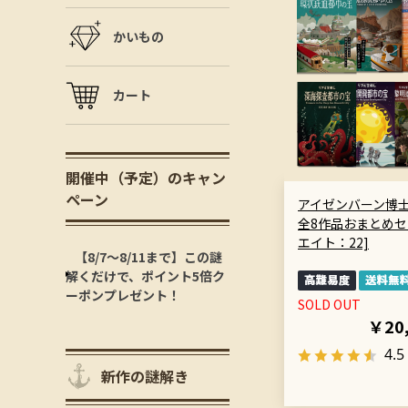
かいもの
カート
開催中（予定）のキャン
ペーン
アイゼンバーン博
全8作品おまとめセ
エイト：22]
【8/7～8/11まで】この謎
解くだけで、ポイント5倍ク
ーポンプレゼント！
SOLD OUT
￥20
4.5
新作の謎解き