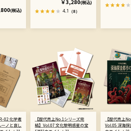
￥3,280
(税込)
,800
(税込)
4.1
（8）
-02 化学者
【歴代売上No.1シリーズ完
【歴代売上No
ルーノと哀し
結】Vol.07 文化黎明惑星の宝
Vol.05 深