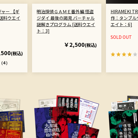
ャー 【ギ
明治探偵ＧＡＭＥ番外編 怪盗
HIRAMEKI TR
送料ウエイ
ジダイ 最後の謁見 バーチャル
作：タンブルウ
謎解きプログラム [送料ウエイ
エイト：6]
ト：3]
SOLD OUT
￥2,500
(税込)
,500
(税込)
（4）