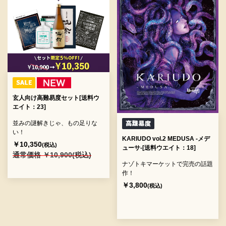
玄人向け高難易度セット[送料ウ
エイト：23]
並みの謎解きじゃ、もの足りな
い！
KARIUDO vol.2 MEDUSA -メデ
￥10,350
(税込)
ューサ-[送料ウエイト：18]
通常価格 ￥10,900(税込)
ナゾトキマーケットで完売の話題
作！
￥3,800
(税込)