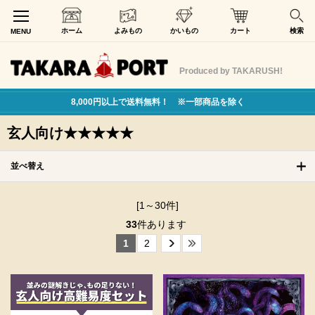
ホーム
よみもの
かいもの
カート
検索
MENU
Produced by TAKARUSH!
8,000円以上で送料無料！ ※一部商品を除く
玄人向け★★★★★
並べ替え
[1～30件]
33
件あります
1
2