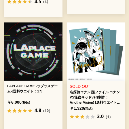
4.5
（4）
LAPLACE GAME -ラプラスゲー
SOLD OUT
ム-[送料ウエイト：17]
名探偵コナン 謎ファイル コナン
VS怪盗キッドver(制作：
￥6,000
AnotherVision) [送料ウエイト：
(税込)
3]
￥1,320
(税込)
4.8
（10）
3.0
（1）