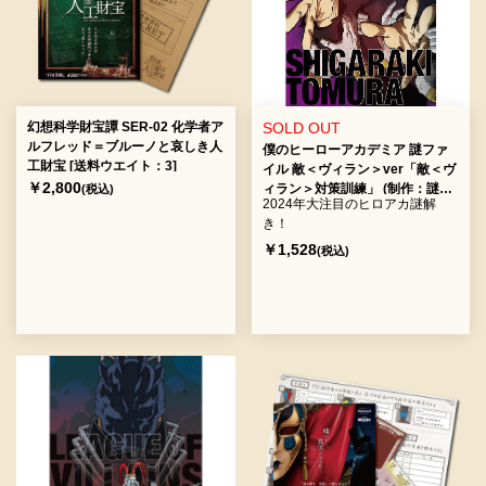
幻想科学財宝譚 SER-02 化学者ア
SOLD OUT
ルフレッド＝ブルーノと哀しき人
僕のヒーローアカデミア 謎ファ
工財宝 [送料ウエイト：3]
イル 敵＜ヴィラン＞ver「敵＜ヴ
￥2,800
ィラン＞対策訓練」 (制作：謎解
(税込)
2024年大注目のヒロアカ謎解
敵＜ヴィラン＞連合) [送料ウエイ
き！
ト：2]
￥1,528
(税込)