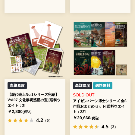
【歴代売上No.1シリーズ完結】
SOLD OUT
Vol.07 文化黎明惑星の宝 [送料ウ
アイゼンバーン博士シリーズ 全8
エイト：3]
作品おまとめセット[送料ウエイ
￥2,800
ト：22]
(税込)
￥20,660
(税込)
4.2
（5）
4.5
（2）