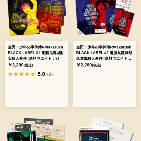
金田一少年の事件簿R×takarush
金田一少年の事件簿R×takarush
BLACK LABEL #1 電脳九龍城財
BLACK LABEL #2 電脳九龍城怨
宝殺人事件 [送料ウエイト：3]
念遊戯殺人事件 [送料ウエイト：
3]
￥2,200
￥2,200
(税込)
(税込)
5.0
（2）