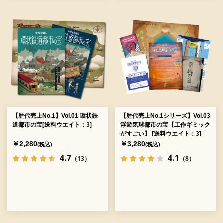
【歴代売上No.1】Vol.01 環状鉄
【歴代売上No.1シリーズ】Vol.03
道都市の宝[送料ウエイト：3]
浮遊気球都市の宝【工作ギミック
がすごい】 [送料ウエイト：3]
￥2,280
￥3,280
(税込)
(税込)
4.7
4.1
（13）
（8）