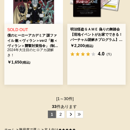
SOLD OUT
明治怪盗ＧＡＭＥ 偽りの舞踏会
【現地イベントがお家でできる！
僕のヒーローアカデミア 謎ファ
バーチャル謎解きプログラム】
イル 敵＜ヴィラン＞ver2「敵＜
[送料ウエイト：3]
￥2,200
ヴィラン＞襲撃対策指令」 (制
(税込)
2024年大注目のヒロアカ謎解
作：謎解敵＜ヴィラン＞連合) [送
4.0
（1）
き！
料ウエイト：2]
￥1,650
(税込)
[1～30件]
33
件あります
1
2
ホーム
>
難易度で選ぶ
>
玄人向け★★★★★