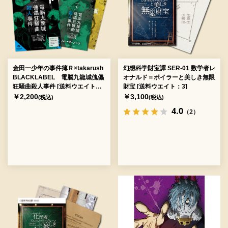
金田一少年の事件簿Ｒ×takarush
幻想科学財宝譚 SER-01 数学者レ
BLACKLABEL 電脳九龍城傀儡
オナルド＝ボイラーと美しき無限
狂騒曲殺人事件 [送料ウエイト：
財宝 [送料ウエイト：3]
3]
￥2,200
￥3,100
(税込)
(税込)
4.0
（2）