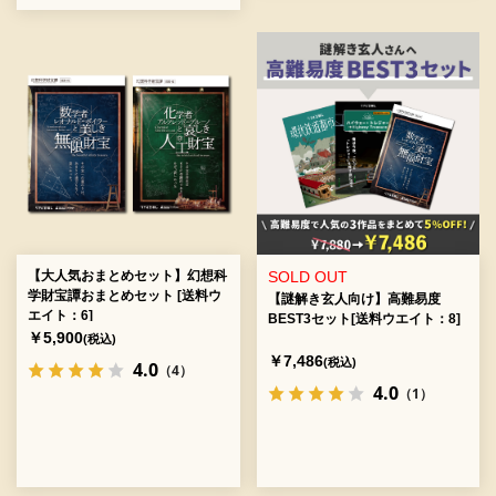
【大人気おまとめセット】幻想科
SOLD OUT
学財宝譚おまとめセット [送料ウ
【謎解き玄人向け】高難易度
エイト：6]
BEST3セット[送料ウエイト：8]
￥5,900
(税込)
￥7,486
(税込)
4.0
（4）
4.0
（1）