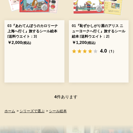
03『あわてんぼうのカロリーナ
01『恥ずかしがり屋のアリス ニ
上海へ行く』旅するシール絵本
ューヨークへ行く』旅するシール
[送料ウエイト：3]
絵本 [送料ウエイト：2]
￥2,000
￥1,200
(税込)
(税込)
4.0
（1）
4
件あります
ホーム
>
シリーズで選ぶ
>
シール絵本