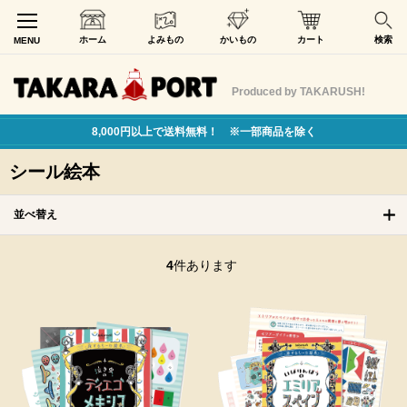
ホーム
よみもの
かいもの
カート
検索
MENU
Produced by TAKARUSH!
8,000円以上で送料無料！ ※一部商品を除く
シール絵本
並べ替え
4
件あります