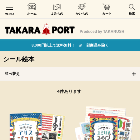
ホーム
よみもの
かいもの
カート
検索
MENU
Produced by TAKARUSH!
8,000円以上で送料無料！ ※一部商品を除く
シール絵本
並べ替え
4
件あります