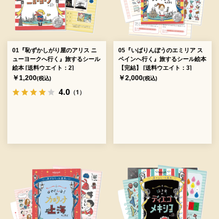
01『恥ずかしがり屋のアリス ニ
05『いばりんぼうのエミリア ス
ューヨークへ行く』旅するシール
ペインへ行く』旅するシール絵本
絵本 [送料ウエイト：2]
【完結】 [送料ウエイト：3]
￥1,200
￥2,000
(税込)
(税込)
4.0
（1）