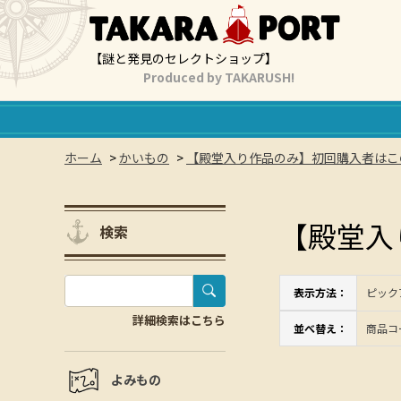
【謎と発見のセレクトショップ】
Produced by TAKARUSH!
ホーム
>
かいもの
>
【殿堂入り作品のみ】初回購入者はこ
【殿堂入
検索
表示方法：
ピック
詳細検索はこちら
並べ替え：
商品コ
よみもの