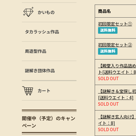
商品名
かいもの
初回限定セット①
タカラッシュ作品
初回限定セット②
周遊型作品
【殿堂入り作品詰め合
謎解き団体作品
ト[送料ウエイト：8
SOLD OUT
カート
【謎解き＆宝探し
[送料ウエイト：4]
SOLD OUT
【謎解き玄人向け】
開催中（予定）のキャン
イト：8]
ペーン
SOLD OUT