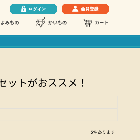
よみもの
かいもの
カート
セットがおススメ！
5
件あります