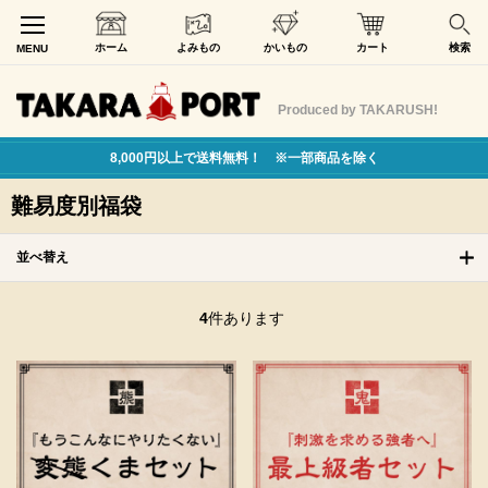
ホーム
よみもの
かいもの
カート
検索
MENU
Produced by TAKARUSH!
8,000円以上で送料無料！ ※一部商品を除く
難易度別福袋
並べ替え
4
件あります