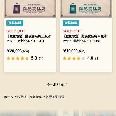
SOLD OUT
SOLD OUT
【数量限定】難易度福袋 上級者
【数量限定】難易度福袋 中級者
セット [送料ウエイト：37]
セット [送料ウエイト：19]
￥20,000
￥10,000
(税込)
(税込)
5.0
4.0
（1）
（1）
4
件あります
ホーム
>
お買得！福袋特集
>
難易度別福袋