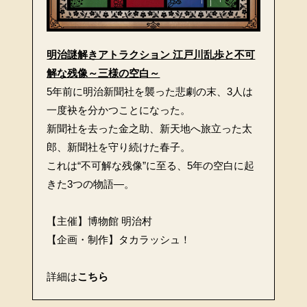
明治謎解きアトラクション 江戸川乱歩と不可
解な残像～三様の空白～
5年前に明治新聞社を襲った悲劇の末、3人は
一度袂を分かつことになった。
新聞社を去った金之助、新天地へ旅立った太
郎、新聞社を守り続けた春子。
これは“不可解な残像”に至る、5年の空白に起
きた3つの物語―。
【主催】博物館 明治村
【企画・制作】タカラッシュ！
詳細は
こちら