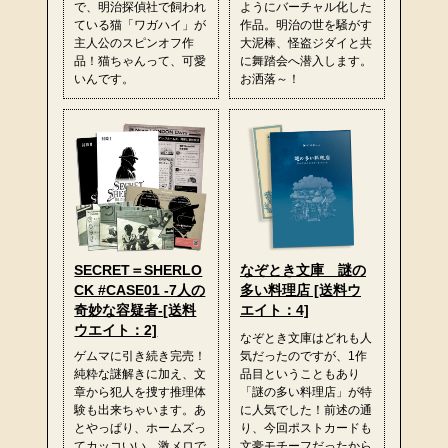
で、明治探偵社で飼われ
ようにバーチャル化した
ている猫「ワガハイ」が
作品。明治の世を騒がす
主人公のスピンオフ作
大泥棒、怪盗ジダイと共
品！猫ちゃんって、可愛
に舞踏会へ潜入します。
いんです。
お洒落～！
SECRET＝SHERLO
なぞとき文庫 謎の
CK #CASE01 -7人の
多い料理店 [送料ウ
奇妙な容疑者-[送料
エイト：4]
ウエイト：2]
なぞとき文庫はどれも人
ゲムマに引き続き完売！
気だったのですが、1作
純粋な謎解きに加え、文
品目ということもあり
章から犯人を捜す推理体
「謎の多い料理店」が特
験も出来ちゃいます。あ
に人気でした！前述の通
とやっぱり、ホームズっ
り、今回ポストカードも
てカッコいい。激メロで
文豪モチーフだったから