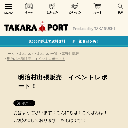
ホーム
よみもの
かいもの
カート
検索
MENU
Produced by TAKARUSH!
8,000円以上で送料無料！ ※一部商品を除く
ホーム
>
よみもの
>
よみもの一覧
>
耳寄り情報
>
明治村出張販売 イベントレポート！
明治村出張販売 イベントレポ
ート！
おはようございます！こんにちは！こんばんは！
ご無沙汰しております、ももはです！