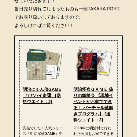
せていただきます！
当日売り切れてしまったものも一部TAKARA PORT
でお取り扱いしておりますので、
よろしければご覧ください！
明治にゃん偵GAME
明治怪盗ＧＡＭＥ 偽
- ワガハイ奇譚 - [送
りの舞踏会 【現地イ
料ウエイト：2]
ベントがお家ででき
る！ バーチャル謎解
きプログラム】 [送
料ウエイト：3]
完売でした！人気シリー
2018年に明治村で行わ
ズ『明治探偵GAME』中
れた公演をお家でできる