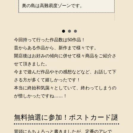
奥の島は高難易度ゾーンです。
これも
中身は
今回持って行った作品数は50作品！
昔からある作品から、新作まで様々です。
開店後はお好みの傾向に併せて様々商品をご紹介さ
せて頂きました。
今まで遊んだ作品やその感想などなど、お話して下
さる方が多くて嬉しかったです！
本当に終始和気藹々としていて、終わってしまうの
が惜しかったですね……！
無料抽選に参加！ポストカード謎
冒頭にもちょろっと書きましたが、定番のアレで