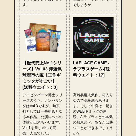
す。
でしょうか。
【歴代売上No.1シリ
LAPLACE GAME -
ーズ】Vol.03 浮遊気
ラプラスゲーム-[送
球都市の宝【工作ギ
料ウエイト：17]
ミックがすごい】
[送料ウエイト：3]
アイゼンバーン博士シリ
高難易度人気作。箱入り
ーズのうち、ナンバリン
なので高級感もありま
グはVol.3ですが、時系
す。そして中身は、驚き
列としては一番初めとな
のWEBギミックの連
る本作品。公演レベルの
続。AIラプラスとの本気
体験が出来ちゃいます。
の知恵比べ、あなたは勝
Vol.1を差し置いて完
つことができるでしょう
売、人気でした。
か？