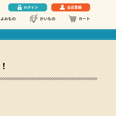
よみもの
かいもの
カート
い！