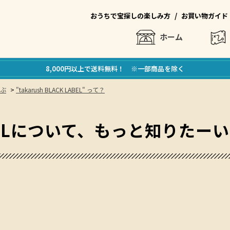
/
おうちで宝探しの楽しみ方
お買い物ガイド
ホーム
8,000円以上で送料無料！ ※一部商品を除く
ぶ
>
"takarush BLACK LABEL" って？
 LABELについて、もっと知りたー