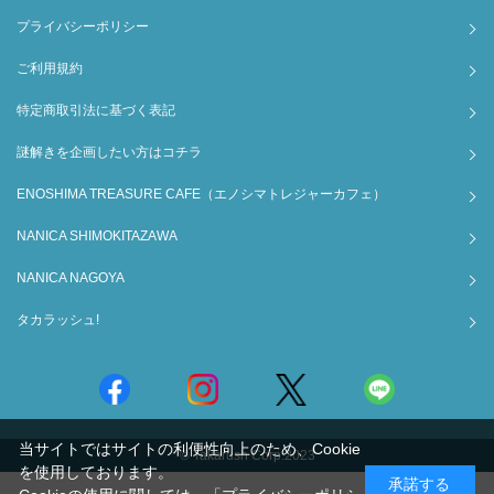
プライバシーポリシー
ご利用規約
特定商取引法に基づく表記
謎解きを企画したい方はコチラ
ENOSHIMA TREASURE CAFE（エノシマトレジャーカフェ）
NANICA SHIMOKITAZAWA
NANICA NAGOYA
タカラッシュ!
当サイトではサイトの利便性向上のため、Cookie
© Takarush Corp.2023
を使用しております。
承諾する