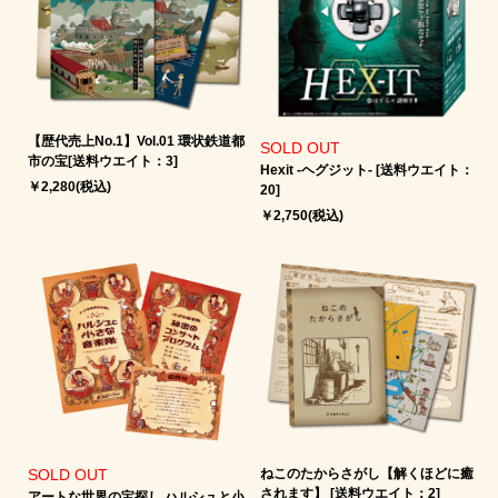
【歴代売上No.1】Vol.01 環状鉄道都
SOLD OUT
市の宝[送料ウエイト：3]
Hexit -ヘグジット‐ [送料ウエイト：
￥2,280(税込)
20]
￥2,750(税込)
SOLD OUT
ねこのたからさがし【解くほどに癒
されます】 [送料ウエイト：2]
アートな世界の宝探し ハルシュと小