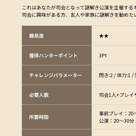
これはあなたが司会となって謎解き公演を主催する
司会に興味がある方、友人や家族に謎解きを勧めた
難易度
★★
獲得ハンターポイント
3Pt
チャレンジ
パラメーター
閃き:2 / 体力:1 
必要人数
司会1人+プレイ
事前プレイ：20
所要時間
公演：20～30分