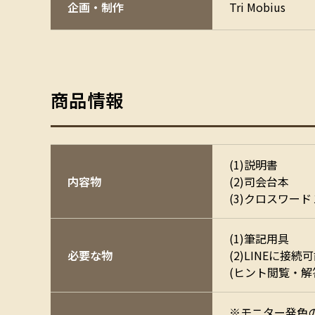
企画・制作
Tri Mobius
商品情報
(1)説明書
内容物
(2)司会台本
(3)クロスワード
(1)筆記用具
必要な物
(2)LINEに
(ヒント閲覧・解
※モニター発色