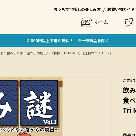
/
おうちで宝探しの楽しみ方
お買い物ガイド
ホーム
8,000円以上で送料無料！ ※一部商品を除く
まで食べられない店からの脱出～（制作：Tri Mobius） [送料ウエイト：2]
これは
飲み
食べ
Tr
商品コ