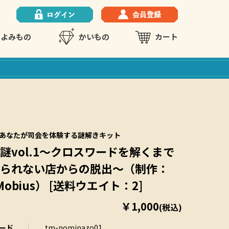
よみもの
かいもの
カート
あなたが司会を体験する謎解きキット
謎vol.1～クロスワードを解くまで
られない店からの脱出～（制作：
i Mobius） [送料ウエイト：2]
￥1,000
(税込)
ード
tm-nominazo01