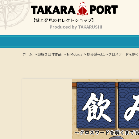
【謎と発見のセレクトショップ】
Produced by TAKARUSH!
ホーム
>
謎解き団体作品
>
TriMobius
>
飲み謎vol.1～クロスワードを解く