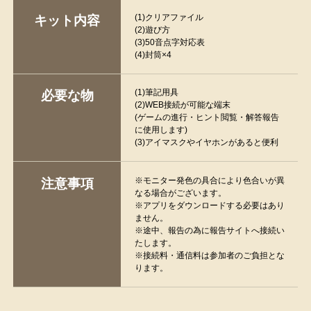
(1)クリアファイル
キット内容
(2)遊び方
(3)50音点字対応表
(4)封筒×4
(1)筆記用具
必要な物
(2)WEB接続が可能な端末
(ゲームの進行・ヒント閲覧・解答報告
に使用します)
(3)アイマスクやイヤホンがあると便利
※モニター発色の具合により色合いが異
注意事項
なる場合がございます。
※アプリをダウンロードする必要はあり
ません。
※途中、報告の為に報告サイトへ接続い
たします。
※接続料・通信料は参加者のご負担とな
ります。