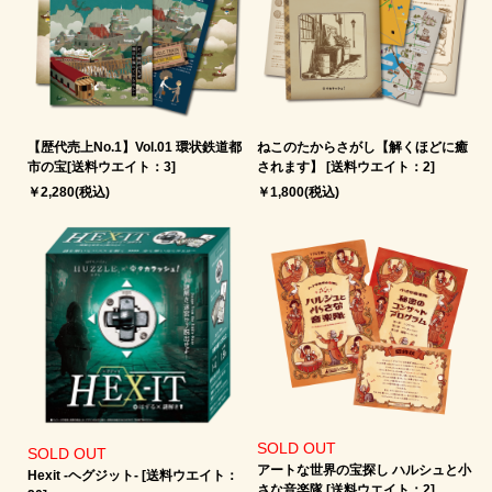
【歴代売上No.1】Vol.01 環状鉄道都
ねこのたからさがし【解くほどに癒
市の宝[送料ウエイト：3]
されます】 [送料ウエイト：2]
￥2,280(税込)
￥1,800(税込)
SOLD OUT
SOLD OUT
アートな世界の宝探し ハルシュと小
Hexit -ヘグジット‐ [送料ウエイト：
さな音楽隊 [送料ウエイト：2]