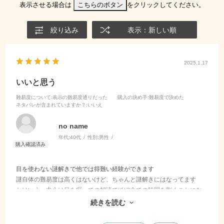
表示させる場合は
こちらのボタン
をクリックしてください。
絞り込み
表示：新しい順
2025.1.17
いいと思う
難易度について
:表示の難易度通りだった
購入の決め手
:難易度で決めた
ネタバレが含まれていますか？
:いいえ
no name
年代:
40代
性別:
男性
目を使わない謎解きで他では得難い経験ができます
謎自体の難易度は高くはないけど、ちゃんと謎解きにはなってます
とはいえ、中心は目を瞑っての解読でほぼ全ての時間を割くことにな
ります
続きを読む
解読できたときの達成感は閃きだけの時よりもかなり高かったです