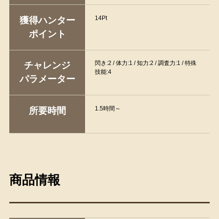
14Pt
獲得ハンター
ポイント
閃き:2 / 体力:1 / 知力:2 / 調査力:1 / 特殊
チャレンジ
技能:4
パラメーター
1.5時間～
所要時間
商品情報