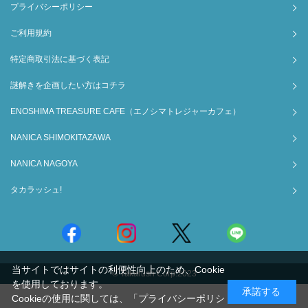
プライバシーポリシー
ご利用規約
特定商取引法に基づく表記
謎解きを企画したい方はコチラ
ENOSHIMA TREASURE CAFE（エノシマトレジャーカフェ）
NANICA SHIMOKITAZAWA
NANICA NAGOYA
タカラッシュ!
当サイトではサイトの利便性向上のため、Cookie
© Takarush Corp.2023
を使用しております。
承諾する
Cookieの使用に関しては、
「プライバシーポリシ