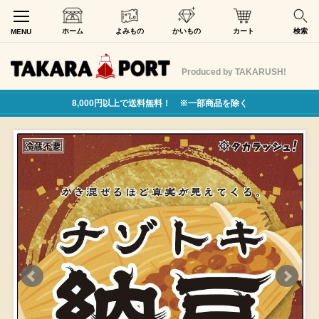
ホーム
よみもの
かいもの
カート
検索
MENU
Produced by TAKARUSH!
8,000円以上で送料無料！ ※一部商品を除く