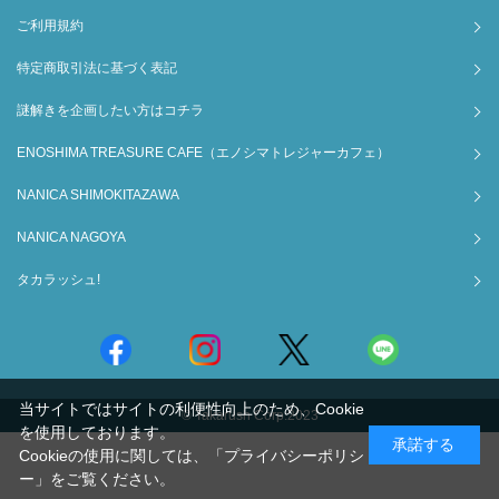
ご利用規約
特定商取引法に基づく表記
謎解きを企画したい方はコチラ
ENOSHIMA TREASURE CAFE（エノシマトレジャーカフェ）
NANICA SHIMOKITAZAWA
NANICA NAGOYA
タカラッシュ!
当サイトではサイトの利便性向上のため、Cookie
© Takarush Corp.2023
を使用しております。
承諾する
Cookieの使用に関しては、
「プライバシーポリシ
ー」
をご覧ください。