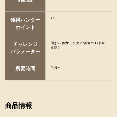
5Pt
獲得ハンター
ポイント
閃き:2 / 体力:1 / 知力:2 / 調査力:1 / 特殊
チャレンジ
技能:0
パラメーター
40分～
所要時間
商品情報