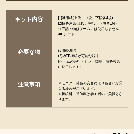
[1]謎用紙(上段、中段、下段各4枚)
キット内容
[2]解答用紙(上段、中段、下段各1枚)
※下記の物はゲームには使用しません
●IDシート
(1)筆記用具
必要な物
(2)WEB接続が可能な端末
(ゲームの進行・ヒント閲覧・解答報告
に使用します)
※モニター発色の具合により色合いが異
注意事項
なる場合がございます。
※接続料・通信料は参加者のご負担とな
ります。