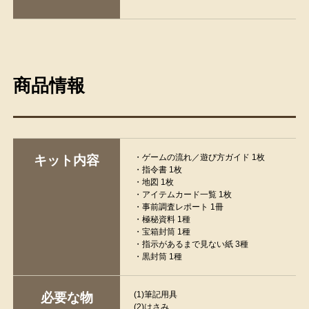
商品情報
・ゲームの流れ／遊び方ガイド 1枚
キット内容
・指令書 1枚
・地図 1枚
・アイテムカード一覧 1枚
・事前調査レポート 1冊
・極秘資料 1種
・宝箱封筒 1種
・指示があるまで見ない紙 3種
・黒封筒 1種
(1)筆記用具
必要な物
(2)はさみ