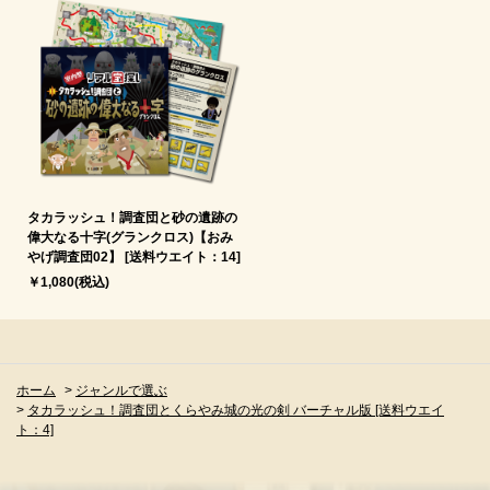
タカラッシュ！調査団と砂の遺跡の
偉大なる十字(グランクロス)【おみ
やげ調査団02】 [送料ウエイト：14]
￥1,080(税込)
ホーム
>
ジャンルで選ぶ
>
タカラッシュ！調査団とくらやみ城の光の剣 バーチャル版 [送料ウエイ
ト：4]