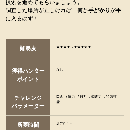
捜索を進めてもらいましょう。
調査した場所が正しければ、何か
手がかり
が手
に入るはず！
★★★★～★★★★★
難易度
なし
獲得ハンター
ポイント
閃き:- / 体力:- / 知力:- / 調査力:- / 特殊技
チャレンジ
能:-
パラメーター
1時間半～
所要時間