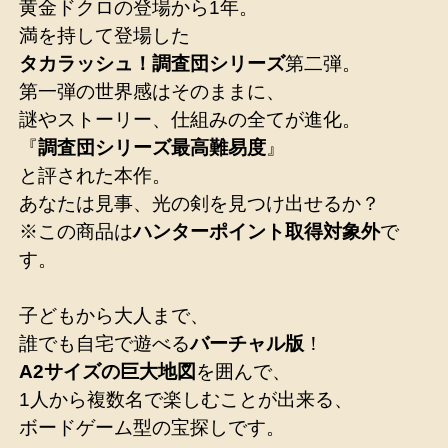
黄金ドクロの登場から1年。
満を持して登場した
タカラッシュ！調査団シリーズ
第二弾。
第一弾の世界感はそのままに、
謎やストーリー、仕組みの全てが進化。
『
調査団シリーズ最高難易度
』
と評された本作。
あなたは見事、光の剣を見つけ出せるか？
※この商品は
ハンターポイント取得対象外
で
す。
子どもから大人まで、
誰でも自宅で遊べる
バーチャル版
！
A2サイズの巨大地図
を囲んで、
1人から複数名で楽しむことが出来る、
ボードゲーム型の宝探しです。