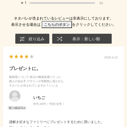
★
1
(0)
ネタバレが含まれているレビューは非表示にしております。
表示させる場合は
こちらのボタン
をクリックしてください。
絞り込み
表示：新しい順
2025.4.21
プレゼントに。
難易度について
:表示の難易度通りだった
購入の決め手
:デザインや雰囲気に惹かれた
ネタバレが含まれていますか？
:いいえ
いちご
年代:
40代
性別:
女性
謎解き好きなファミリーにプレゼントするために買いました。