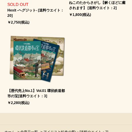
ねこのたからさがし【解くほどに癒
SOLD OUT
されます】 [送料ウエイト：2]
Hexit -ヘグジット‐ [送料ウエイト：
￥1,800(税込)
20]
￥2,750(税込)
【歴代売上No.1】Vol.01 環状鉄道都
市の宝[送料ウエイト：3]
￥2,280(税込)
ホーム
>
全商品一覧
>
アイリスと虹色の誓い [送料ウエイト：2]