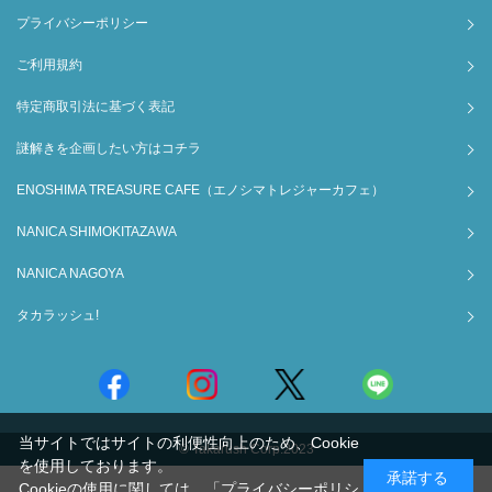
プライバシーポリシー
ご利用規約
特定商取引法に基づく表記
謎解きを企画したい方はコチラ
ENOSHIMA TREASURE CAFE（エノシマトレジャーカフェ）
NANICA SHIMOKITAZAWA
NANICA NAGOYA
タカラッシュ!
当サイトではサイトの利便性向上のため、Cookie
© Takarush Corp.2023
を使用しております。
承諾する
Cookieの使用に関しては、
「プライバシーポリシ