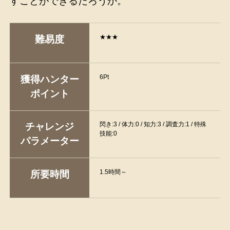
すことができるだろうか。
★★★
難易度
6Pt
獲得ハンター
ポイント
閃き:3 / 体力:0 / 知力:3 / 調査力:1 / 特殊
チャレンジ
技能:0
パラメーター
1.5時間～
所要時間