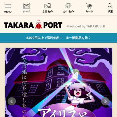
ホーム
よみもの
かいもの
カート
検索
MENU
Produced by TAKARUSH!
8,000円以上で送料無料！ ※一部商品を除く