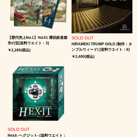
【歴代売上No.1】Vol.01 環状鉄道都
SOLD OUT
市の宝[送料ウエイト：3]
HIRAMEKI TRUMP GOLD (制作：タ
ンブルウィード) [送料ウエイト：6]
￥2,280(税込)
￥2,400(税込)
SOLD OUT
Hexit -ヘグジット‐ [送料ウエイト：