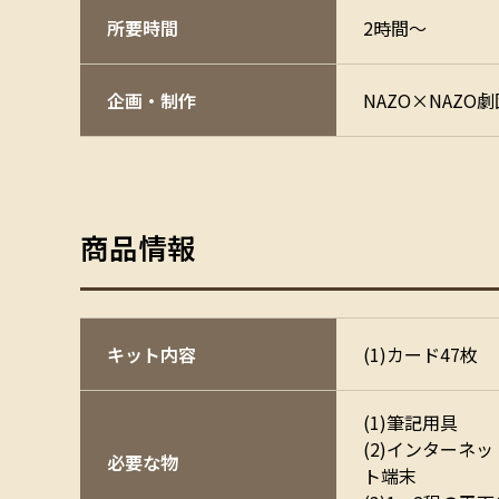
所要時間
2時間～
企画・制作
NAZO×NAZO劇
商品情報
キット内容
(1)カード47枚
(1)筆記用具
(2)インターネ
必要な物
ト端末