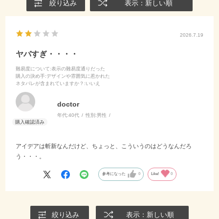
絞り込み
表示：新しい順
2026.7.19
ヤバすぎ・・・・
難易度について
:表示の難易度通りだった
購入の決め手
:デザインや雰囲気に惹かれた
ネタバレが含まれていますか？
:いいえ
doctor
年代:
40代
性別:
男性
アイデアは斬新なんだけど、ちょっと、こういうのはどうなんだろ
う・・・。
参考になった
0
Like!
0
絞り込み
表示：新しい順