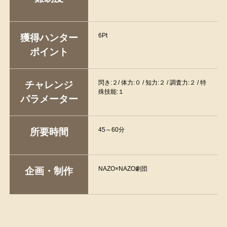
6Pt
獲得ハンター
ポイント
閃き:２/ 体力:０ / 知力:２ / 調査力:２ / 特
チャレンジ
殊技能:１
パラメーター
45～60分
所要時間
NAZO×NAZO劇団
企画・制作