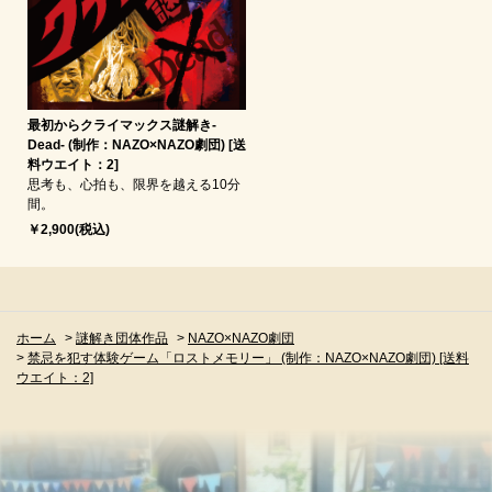
最初からクライマックス謎解き-
Dead- (制作：NAZO×NAZO劇団) [送
料ウエイト：2]
思考も、心拍も、限界を越える10分
間。
￥2,900(税込)
ホーム
>
謎解き団体作品
>
NAZO×NAZO劇団
>
禁忌を犯す体験ゲーム「ロストメモリー」 (制作：NAZO×NAZO劇団) [送料
ウエイト：2]