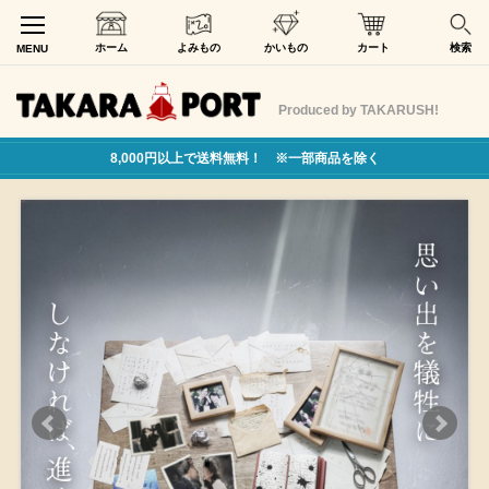
ホーム
よみもの
かいもの
カート
検索
MENU
Produced by TAKARUSH!
8,000円以上で送料無料！ ※一部商品を除く