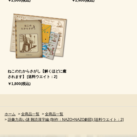
￥2,000(税込)
￥2,400(税込)
ねこのたからさがし【解くほどに癒
されます】 [送料ウエイト：2]
￥1,800(税込)
ホーム
>
全商品一覧
>
全商品一覧
>
語彙力高い謎 難読漢字編 (制作：NAZO×NAZO劇団) [送料ウエイト：2]