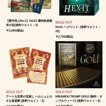
【歴代売上No.1】Vol.01 環状鉄道都
SOLD OUT
市の宝[送料ウエイト：3]
Hexit -ヘグジット‐ [送料ウエイト：
￥2,280(税込)
20]
￥2,750(税込)
SOLD OUT
SOLD OUT
アートな世界の宝探し ハルシュと小
HIRAMEKI TRUMP GOLD (制作：タ
さな音楽隊 [送料ウエイト：2]
ンブルウィード) [送料ウエイト：6]