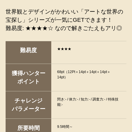
世界観とデザインがかわいい「アートな世界の
宝探し」シリーズが一気にGETできます！
難易度: ★★★★☆ なので解きごたえもアリ◎
★★★★
難易度
68pt（12Pt＋14pt＋14pt＋14pt＋
獲得ハンター
14pt）
ポイント
閃き:- / 体力:- / 知力:- / 調査力:- / 特殊技
チャレンジ
能:-
パラメーター
9.5時間～
所要時間