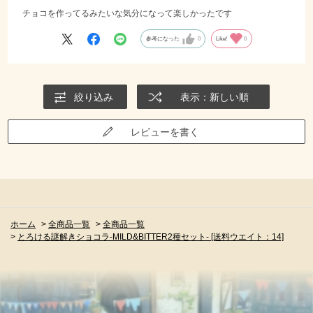
チョコを作ってるみたいな気分になって楽しかったです
参考になった
0
Like!
0
絞り込み
表示：新しい順
レビューを書く
ホーム
>
全商品一覧
>
全商品一覧
>
とろける謎解きショコラ-MILD&BITTER2種セット- [送料ウエイト：14]