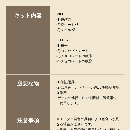
MILD
キット内容
(1)遊び方
(2)謎シート×3
(3)シール×2
BITTER
(1)冊子
(2)コンセプトカード
(3)チョコレートの紙①
(4)チョコレートの紙②
(1)筆記用具
必要な物
(2)はさみ・カッター (3)WEB接続が可能
な端末
(ゲームの進行・ヒント閲覧・解答報告
に使用します)
※モニター発色の具合により色合いが異
注意事項
なる場合がございます。
※途中、報告の為に報告サイトへ接続い