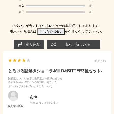
★
2
(0)
★
1
(0)
ネタバレが含まれているレビューは非表示にしております。
表示させる場合は
こちらのボタン
をクリックしてください。
絞り込み
表示：新しい順
2025.2.15
とろける謎解きショコラ-MILD&BITTER2種セット-
難易度について
:表示の難易度より簡単に感じた
購入の決め手
:デザインや雰囲気に惹かれた
ネタバレが含まれていますか？
:いいえ
あゆ
年代:
20代
性別:
女性