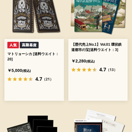
【歴代売上No.1】Vol.01 環状鉄
道都市の宝[送料ウエイト：3]
マトリョーシカ [送料ウエイト：
20]
￥2,280
(税込)
4.7
（13）
￥5,000
(税込)
4.7
（21）