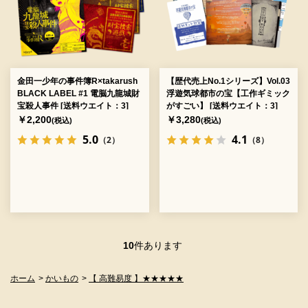
金田一少年の事件簿R×takarush
【歴代売上No.1シリーズ】Vol.03
BLACK LABEL #1 電脳九龍城財
浮遊気球都市の宝【工作ギミック
宝殺人事件 [送料ウエイト：3]
がすごい】 [送料ウエイト：3]
￥2,200
￥3,280
(税込)
(税込)
5.0
4.1
（2）
（8）
10
件あります
ホーム
>
かいもの
>
【 高難易度 】★★★★★