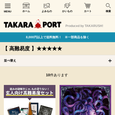
ホーム
よみもの
かいもの
カート
検索
MENU
Produced by TAKARUSH!
8,000円以上で送料無料！ ※一部商品を除く
【 高難易度 】★★★★★
並べ替え
10
件あります