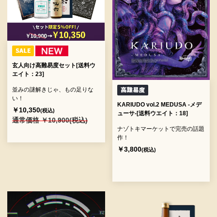
玄人向け高難易度セット[送料ウ
エイト：23]
並みの謎解きじゃ、もの足りな
い！
KARIUDO vol.2 MEDUSA -メデ
￥10,350
(税込)
ューサ-[送料ウエイト：18]
通常価格 ￥10,900(税込)
ナゾトキマーケットで完売の話題
作！
￥3,800
(税込)