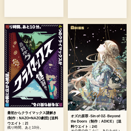
最初からクライマックス謎解き
オズの原罪 -Sin of OZ- Beyond
(制作：NAZO×NAZO劇団) [送料
the Doors（制作：ADICE） [送
ウエイト：2]
料ウエイト：24]
残り時間、あと10分。
その扉の向こうに、あなたがい