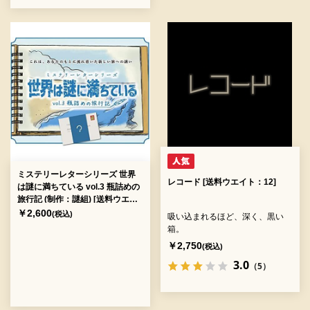
ミステリーレターシリーズ 世界
レコード [送料ウエイト：12]
は謎に満ちている vol.3 瓶詰めの
旅行記 (制作：謎組) [送料ウエイ
ト：3]
￥2,600
(税込)
吸い込まれるほど、深く、黒い
箱。
￥2,750
(税込)
3.0
（5）