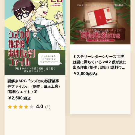
ミステリーレターシリーズ 世界
は謎に満ちている vol.2 僕が旅に
出る理由 (制作：謎組) [送料ウエ
イト：2]
￥2,600
(税込)
謎解きARG『シズカの放課後事
件ファイル』（制作：繭玉工房）
[送料ウエイト：3]
￥2,500
(税込)
4.0
（1）