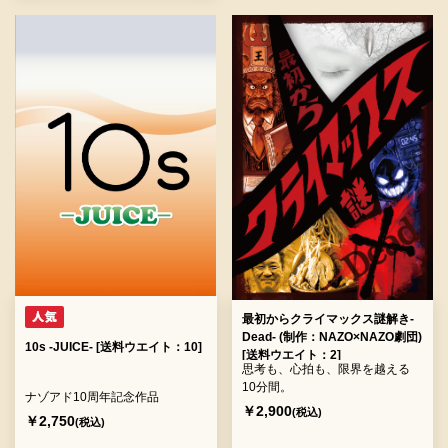
最初からクライマックス謎解き-
Dead- (制作：NAZO×NAZO劇団)
10s -JUICE- [送料ウエイト：10]
[送料ウエイト：2]
思考も、心拍も、限界を越える
10分間。
ナゾアド10周年記念作品
￥2,900
(税込)
￥2,750
(税込)