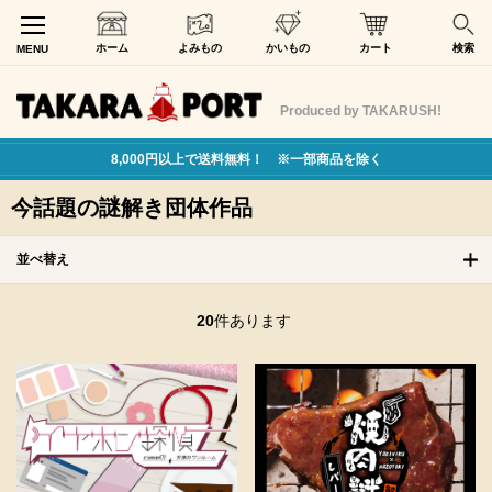
ホーム
よみもの
かいもの
カート
検索
MENU
Produced by TAKARUSH!
8,000円以上で送料無料！ ※一部商品を除く
今話題の謎解き団体作品
並べ替え
20
件あります