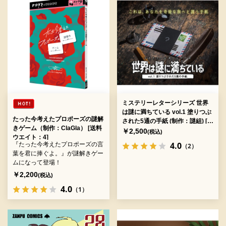
ミステリーレターシリーズ 世界
は謎に満ちている vol.1 塗りつぶ
たった今考えたプロポーズの謎解
された5通の手紙 (制作：謎組) [送
きゲーム（制作：ClaGla） [送料
料ウエイト：2]
￥2,500
(税込)
ウエイト：4]
4.0
『たった今考えたプロポーズの言
（2）
葉を君に捧ぐよ。』が謎解きゲー
ムになって登場！
￥2,200
(税込)
4.0
（1）