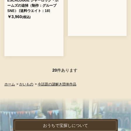
ESCALOGUE シャーロック・ホ
ームズの追悼（制作：グループ
SNE） [送料ウエイト：18]
￥3,960
(税込)
20
件あります
ホーム
>
かいもの
>
今話題の謎解き団体作品
おうちで宝探しについて