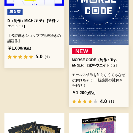
D（制作：MICHI/ミチ） [送料ウ
エイト：1]
【各謎解きショップで完売続きの
話題作】
￥1,000
(税込)
5.0
（1）
MORSE CODE（制作：Try-
aNgLe） [送料ウエイト：2]
モールス信号を知らなくてもなぜ
か解けちゃう！ 新感覚の謎解き
をぜひ！
￥1,200
(税込)
4.0
（1）