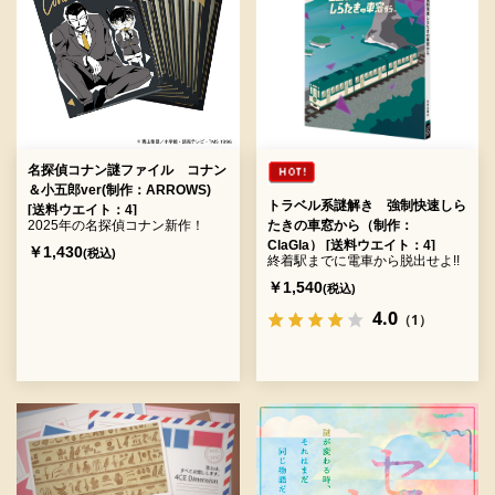
名探偵コナン謎ファイル コナン
＆小五郎ver(制作：ARROWS)
トラベル系謎解き 強制快速しら
[送料ウエイト：4]
2025年の名探偵コナン新作！
たきの車窓から（制作：
ClaGla） [送料ウエイト：4]
￥1,430
(税込)
終着駅までに電車から脱出せよ!!
￥1,540
(税込)
4.0
（1）