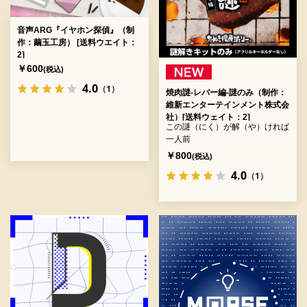
音声ARG『イヤホン探偵』（制
作：繭玉工房） [送料ウエイト：
2]
￥600
(税込)
4.0
（1）
焼肉謎-レバー編-謎のみ（制作：
維新エンターテインメント株式会
社）[送料ウェイト：2]
この謎（にく）が解（や）ければ
一人前
￥800
(税込)
4.0
（1）